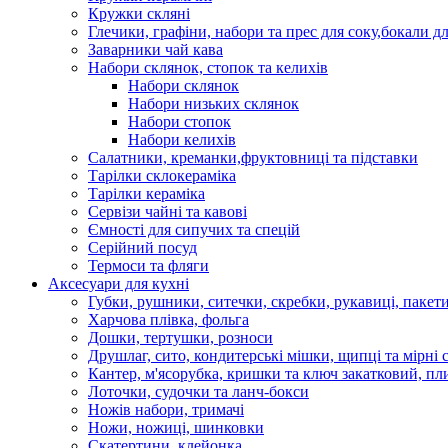
Кружки скляні
Глечики, графіни, набори та прес для соку,бокали д
Заварники чай кава
Набори склянок, стопок та келихів
Набори склянок
Набори низьких склянок
Набори стопок
Набори келихів
Салатники, креманки,фруктовниці та підставки
Тарілки склокераміка
Тарілки кераміка
Сервізи чайні та кавові
Ємності для сипучих та спецій
Серійний посуд
Термоси та фляги
Аксесуари для кухні
Губки, рушники, ситечки, скребки, рукавиці, пакет
Харчова плівка, фольга
Дошки, тертушки, розноси
Друшлаг, сито, кондитерські мішки, щипці та мірні 
Кантер, м'ясорубка, кришки та ключ закатковий, пл
Лоточки, судочки та ланч-бокси
Ножів набори, тримачі
Ножи, ножиці, шинковки
Скатертини, клейонка