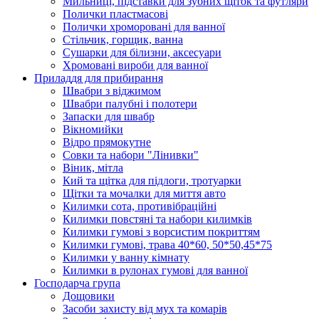
Мильниці, підставки для зубних щіток та футляри
Полички пластмасові
Полички хроморовані для ванної
Стільчик, горщик, ванна
Сушарки для білизни, аксесуари
Хромовані вироби для ванної
Приладдя для прибирання
Швабри з віджимом
Швабри палубні і полотери
Запаски для швабр
Вікномийки
Відро прямокутне
Совки та набори "Лінивки"
Віник, мітла
Кий та щітка для підлоги, тротуарки
Щітки та мочалки для миття авто
Килимки сота, противібраційні
Килимки повстяні та набори килимків
Килимки гумові з ворсистим покриттям
Килимки гумові, трава 40*60, 50*50,45*75
Килимки у ванну кімнату
Килимки в рулонах гумові для ванної
Господарча група
Дощовики
Засоби захисту від мух та комарів