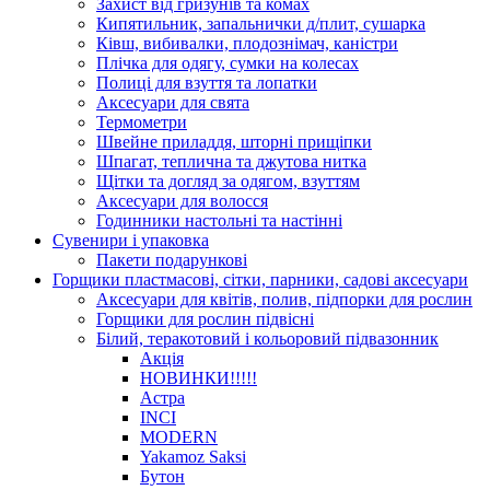
Захист від гризунів та комах
Кипятильник, запальнички д/плит, сушарка
Ківш, вибивалки, плодознімач, каністри
Плічка для одягу, сумки на колесах
Полиці для взуття та лопатки
Аксесуари для свята
Термометри
Швейне приладдя, шторні прищіпки
Шпагат, теплична та джутова нитка
Щітки та догляд за одягом, взуттям
Аксесуари для волосся
Годинники настольні та настінні
Сувенири і упаковка
Пакети подарункові
Горщики пластмасові, сітки, парники, садові аксесуари
Аксесуари для квітів, полив, підпорки для рослин
Горщики для рослин підвісні
Білий, теракотовий і кольоровий підвазонник
Акція
HОВИНКИ!!!!!
Астра
INCI
MODERN
Yakamoz Saksi
Бутон