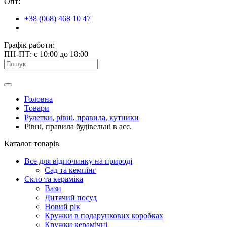
Опт:
+38 (068) 468 10 47
Графік работи:
ПН-ПТ: с 10:00 до 18:00
Головна
Товари
Рулетки, рівні, правила, кутники
Рівні, правила будівельні в асс.
Каталог товарів
Все для відпочинку на природі
Сад та кемпінг
Скло та кераміка
Вази
Дитячий посуд
Новий рік
Кружки в подарункових коробках
Кружки керамічні