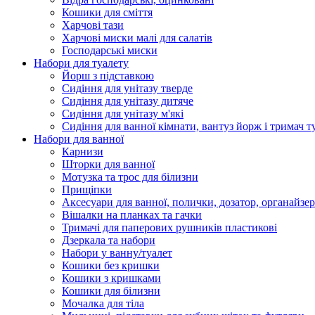
Кошики для сміття
Харчові тази
Харчові миски малі для салатів
Господарські миски
Набори для туалету
Йорш з підставкою
Сидіння для унітазу тверде
Сидіння для унітазу дитяче
Сидіння для унітазу м'які
Сидіння для ванної кімнати, вантуз йорж і тримач т
Набори для ванної
Карнизи
Шторки для ванної
Мотузка та трос для білизни
Прищіпки
Аксесуари для ванної, полички, дозатор, органайзе
Вішалки на планках та гачки
Тримачі для паперових рушників пластикові
Дзеркала та набори
Набори у ванну/туалет
Кошики без кришки
Кошики з кришками
Кошики для білизни
Мочалка для тіла