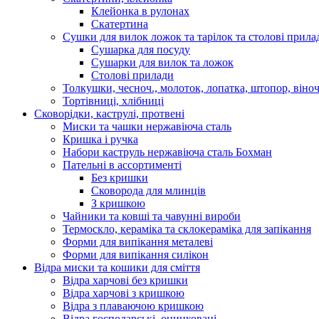
Клейонка в рулонах
Скатертина
Сушки для вилок ложок та тарілок та столові прила
Сушарка для посуду
Сушарки для вилок та ложок
Столові прилади
Толкушки, чесноч., молоток, лопатка, штопор, віноч
Тортівниці, хлібниці
Сковорідки, каструлі, протвені
Миски та чашки нержавіюча сталь
Кришка і ручка
Набори каструль нержавіюча сталь Бохман
Пательні в ассортименті
Без кришки
Сковорода для млинців
З кришкою
Чайники та ковші та чавунні вироби
Термоскло, кераміка та склокераміка для запікання
Форми для випікання металеві
Форми для випікання силікон
Відра миски та кошики для сміття
Відра харчові без кришки
Відра харчові з кришкою
Відра з плаваючою кришкою
Відра господарські, оцинковані