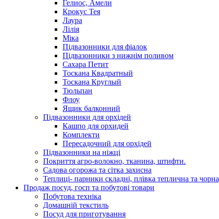
Гелиос, Амели
Крокус Тея
Лаура
Лілія
Міка
Підвазонники для фіалок
Підвазонники з нижнім поливом
Сахара Петит
Тоскана Квадратный
Тоскана Круглый
Тюльпан
Флоу
Ящик балконний
Підвазонники для орхідей
Кашпо для орхидей
Комплекти
Пересадочний для орхідей
Підвазонники на ніжці
Покриття агро-волокно, тканина, штифти.
Садова огорожа та сітка захисна
Теплиці- парники складні, плівка теплична та чорна
Продаж посуд, госп та побутові товари
Побутова техніка
Домашній текстиль
Посуд для приготування