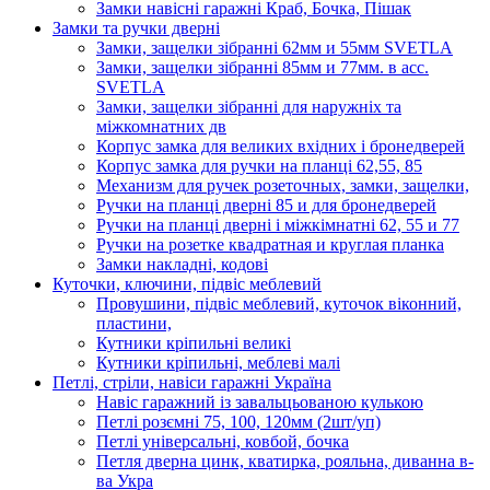
Замки навісні гаражні Краб, Бочка, Пішак
Замки та ручки дверні
Замки, защелки зібранні 62мм и 55мм SVETLA
Замки, защелки зібранні 85мм и 77мм. в асс.
SVETLA
Замки, защелки зібранні для наружніх та
міжкомнатних дв
Корпус замка для великих вхідних і бронедверей
Корпус замка для ручки на планці 62,55, 85
Механизм для ручек розеточных, замки, защелки,
Ручки на планці дверні 85 и для бронедверей
Ручки на планці дверні і міжкімнатні 62, 55 и 77
Ручки на розетке квадратная и круглая планка
Замки накладні, кодові
Куточки, ключини, підвіс меблевий
Провушини, підвіс меблевий, куточок віконний,
пластини,
Кутники кріпильні великі
Кутники кріпильні, меблеві малі
Петлі, стріли, навіси гаражні Україна
Навіс гаражний із завальцьованою кулькою
Петлі розємні 75, 100, 120мм (2шт/уп)
Петлі універсальні, ковбой, бочка
Петля дверна цинк, кватирка, рояльна, диванна в-
ва Укра