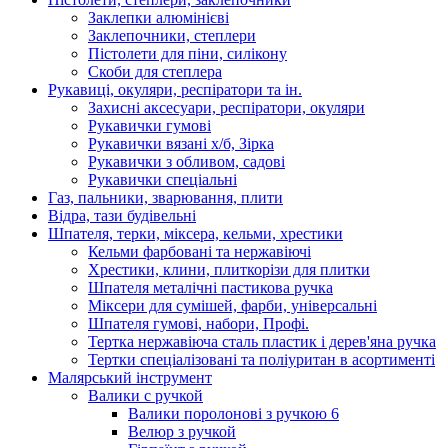
Заклепки алюмінієві
Заклепочники, степлери
Пістолети для піни, силікону
Скоби для степлера
Рукавиці, окуляри, респіратори та ін.
Захисні аксесуари, респіратори, окуляри
Рукавички гумові
Рукавички вязані х/б, Зірка
Рукавички з обливом, садові
Рукавички спеціальні
Газ, пальники, зварювання, плити
Відра, тази будівельні
Шпателя, терки, міксера, кельми, хрестики
Кельми фарбовані та нержавіючі
Хрестики, клини, плиткорізи для плитки
Шпателя металічні пастикова ручка
Міксери для сумішей, фарби, універсальні
Шпателя гумові, набори, Профі.
Тертка нержавіюча сталь пластик і дерев'яна ручка
Тертки спеціалізовані та поліуритан в асортименті
Малярський інструмент
Валики с ручкой
Валики поролонові з ручкою 6
Велюр з ручкой