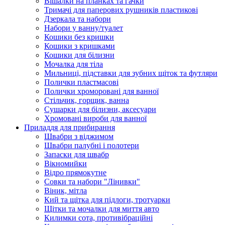
Вішалки на планках та гачки
Тримачі для паперових рушників пластикові
Дзеркала та набори
Набори у ванну/туалет
Кошики без кришки
Кошики з кришками
Кошики для білизни
Мочалка для тіла
Мильниці, підставки для зубних щіток та футляри
Полички пластмасові
Полички хроморовані для ванної
Стільчик, горщик, ванна
Сушарки для білизни, аксесуари
Хромовані вироби для ванної
Приладдя для прибирання
Швабри з віджимом
Швабри палубні і полотери
Запаски для швабр
Вікномийки
Відро прямокутне
Совки та набори "Лінивки"
Віник, мітла
Кий та щітка для підлоги, тротуарки
Щітки та мочалки для миття авто
Килимки сота, противібраційні