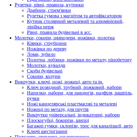
Рулетки, рівні, правила, кутники
Драбини, стрем'янки
Рулетка гумова з магнітом та автофіксатором
Кутник столярний металевий та алюмінієвий,
лінійка нерж
Рівні, правила будівельні в асс.
Молотки, сокири, цвяходери, ножівки, полотна
Кіянки, струбцини
Ножівки по дереву
Ломи, зубило
Полотна, лобзики, ножівки по металу, пінобетону
Молотки, кувалди
Скоби будівельні
Сокири, колуни
Викрутки, ключі, ножі, ножиці, авто та ін.
Ключ розвідний, трубний, рожковий, набори
Напилки, набори, для ланцюгів, надфіля, рашпіль,
ручки
Ножі канцелярські пластмасові та металеві
Ножиці по металу, для прутів
Викрутки універсальні, індикаторні, набори
Плоскогубці, бокорізи, щипці
Багажні гумки, склорізи, трос для каналізації, авто
Ключі шестигранні
Пістолети, степлери, заклепочники