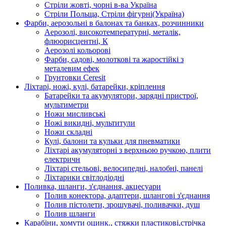
Стріли жовті, чорні в-ва Україна
Стріли Польща, Стріли фігурні(Україна)
Фарби, аерозольні в балонах та банках, розчинники
Аерозолі, високотемпературні, металік,
флюорисцентні, К
Аерозолі кольорові
Фарби, садові, молоткові та жаростійкі з
металевим ефек
Грунтовки Ceresit
Ліхтарі, ножі, кулі, батарейки, кріплення
Батарейки та акумулятори, зарядні пристрої,
мультиметри
Ножи мисливські
Ножі викидні, мультитули
Ножи складні
Кулі, балони та кульки для пневматики
Ліхтарі акумуляторні з верхньою ручкою, плити
електричн
Ліхтарі стельові, велосипедні, налобні, панелі
Ліхтарики світлодіодні
Поливка, шланги, з'єднання, акцесуари
Полив конектора, адаптери, шлангові з'єднання
Полив пістолети, зрошувачі, поливачки, душ
Полив шланги
Карабіни, хомути оцинк., стяжки пластикові,стрічка