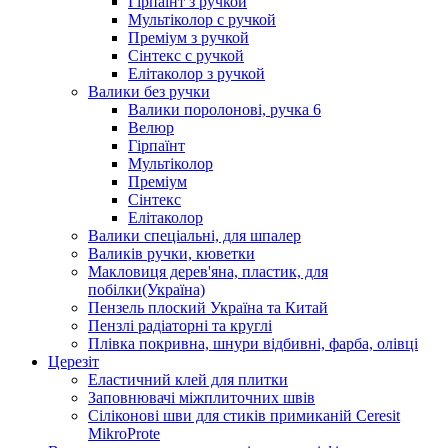
Гірпаїнт з ручкой
Мультіколор с ручкой
Преміум з ручкой
Сінтекс с ручкой
Елітаколор з ручкой
Валики без ручки
Валики поролонові, ручка 6
Велюр
Гірпаїнт
Мультіколор
Преміум
Сінтекс
Елітаколор
Валики спеціальні, для шпалер
Валиків ручки, кюветки
Макловиця дерев'яна, пластик, для
побілки(Україна)
Пензель плоский Україна та Китай
Пензлі радіаторні та круглі
Плівка покривна, шнури відбивні, фарба, олівці
Церезіт
Еластичний клей для плитки
Заповнювачі міжплиточних швів
Сіліконові шви для стиків примиканій Ceresit
MikroProte