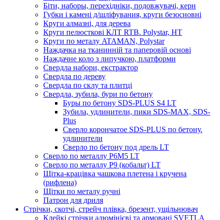
Біти, наборы, перехідніки, подовжувачі, керн
Губки і камені д/шліфувания, круги безосновні
Круги алмазні, для дерева
Круги пелюсткові КЛТ RTB. Polystar, НТ
Круги по металу ATAMAN, Polystar
Наждачка на тканинній та паперовій основі
Наждачне коло з липучкою, платформи
Свердла набори, екстрактор
Свердла по дереву
Свердла по склу та плитці
Свердла, зубила, бури по бетону
Буры по бетону SDS-PLUS S4 LT
Зубила, удлинители, пики SDS-МАХ, SDS-
Plus
Сверло корончатое SDS-PLUS по бетону.
удлинители
Сверло по бетону под дрель LT
Сверло по металлу P6M5 LT
Сверло по металлу Р9 (кобальт) LT
Щітка-крацівка чашкова плетена і кручена
(рифлена)
Щітки по металу ручні
Патрон для дриля
Стрічки, скотчі, стрейч плівка, брезент, ущільнювач
Клейкі стрічки алюмінієві та армовані SVETLA