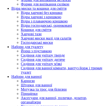
Форми для випікання силікон
Відра миски та кошики для сміття
Відра харчові без кришки
Відра харчові з кришкою
Відра з плаваючою кришкою
Відра господарські, оцинковані
Кошики для сміття
Харчові тази
Харчові миски малі для салатів
Господарські миски
Набори для туалету
Йорш з підставкою
Сидіння для унітазу тверде
Сидіння для унітазу дитяче
Сидіння для унітазу м'які
Сидіння для ванної кімнати, вантуз йорж і тримач
туалет
Набори для ванної
Карнизи
Шторки для ванної
Мотузка та трос для білизни
Прищіпки
Аксесуари для ванної, полички, дозатор,
органайзери