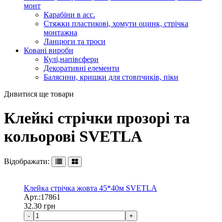
монт
Карабіни в асс.
Стяжки пластикові, хомути оцинк, стрічка
монтажна
Ланцюги та троси
Ковані вироби
Кулі,напівсфери
Декоративні елементи
Балясини, кришки для стовпчиків, піки
Дивитися ще товари
Клейкі стрічки прозорі та
кольорові SVETLA
Відображати:
Клейка стрічка жовта 45*40м SVETLA
Арт.:17861
32.30
грн
-
+