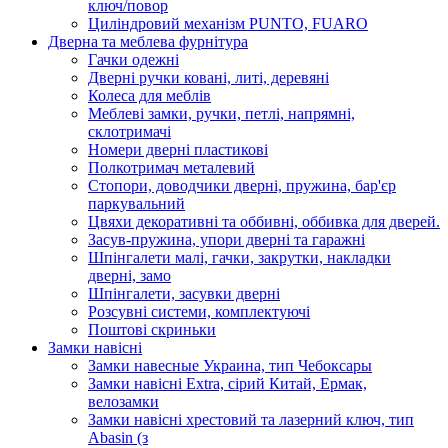
ключ/повор
Циліндровий механізм PUNTO, FUARO
Дверна та меблева фурнітура
Гачки одежні
Дверні ручки ковані, литі, деревяні
Колеса для меблів
Меблеві замки, ручки, петлі, напрямні,
склотримачі
Номери дверні пластикові
Полкотримач металевий
Стопори, доводчики дверні, пружина, бар'єр
паркувальний
Цвяхи декоративні та оббивні, оббивка для дверей.
Засув-пружина, упори дверні та гаражні
Шпінгалети малі, гачки, закрутки, накладки
дверні, замо
Шпінгалети, засувки дверні
Розсувні системи, комплектуючі
Поштові скриньки
Замки навісні
Замки навесные Украина, тип Чебоксары
Замки навісні Extra, сірий Китай, Ермак,
велозамки
Замки навісні хрестовий та лазерний ключ, тип
Abasin (з