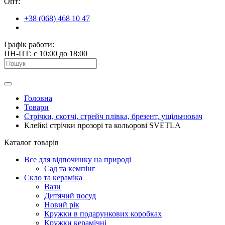
Опт:
+38 (068) 468 10 47
Графік работи:
ПН-ПТ: с 10:00 до 18:00
Головна
Товари
Стрічки, скотчі, стрейч плівка, брезент, ущільнювач
Клейкі стрічки прозорі та кольорові SVETLA
Каталог товарів
Все для відпочинку на природі
Сад та кемпінг
Скло та кераміка
Вази
Дитячий посуд
Новий рік
Кружки в подарункових коробках
Кружки керамічні