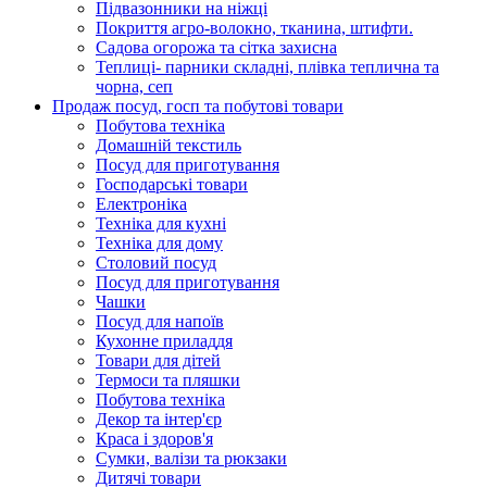
Підвазонники на ніжці
Покриття агро-волокно, тканина, штифти.
Садова огорожа та сітка захисна
Теплиці- парники складні, плівка теплична та
чорна, сеп
Продаж посуд, госп та побутові товари
Побутова техніка
Домашній текстиль
Посуд для приготування
Господарські товари
Електроніка
Техніка для кухні
Техніка для дому
Столовий посуд
Посуд для приготування
Чашки
Посуд для напоїв
Кухонне приладдя
Товари для дітей
Термоси та пляшки
Побутова техніка
Декор та інтер'єр
Краса і здоров'я
Сумки, валізи та рюкзаки
Дитячі товари