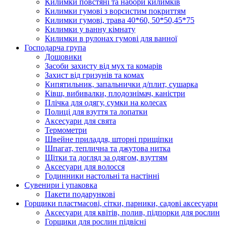
Килимки повстяні та набори килимків
Килимки гумові з ворсистим покриттям
Килимки гумові, трава 40*60, 50*50,45*75
Килимки у ванну кімнату
Килимки в рулонах гумові для ванної
Господарча група
Дощовики
Засоби захисту від мух та комарів
Захист від гризунів та комах
Кипятильник, запальнички д/плит, сушарка
Ківш, вибивалки, плодознімач, каністри
Плічка для одягу, сумки на колесах
Полиці для взуття та лопатки
Аксесуари для свята
Термометри
Швейне приладдя, шторні прищіпки
Шпагат, теплична та джутова нитка
Щітки та догляд за одягом, взуттям
Аксесуари для волосся
Годинники настольні та настінні
Сувенири і упаковка
Пакети подарункові
Горщики пластмасові, сітки, парники, садові аксесуари
Аксесуари для квітів, полив, підпорки для рослин
Горщики для рослин підвісні