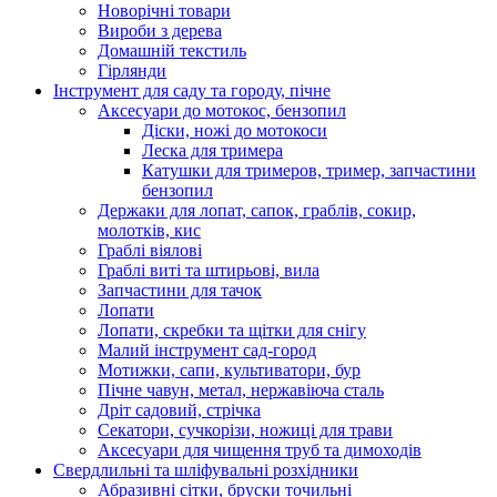
Новорічні товари
Вироби з дерева
Домашній текстиль
Гірлянди
Інструмент для саду та городу, пічне
Аксесуари до мотокос, бензопил
Діски, ножі до мотокоси
Леска для тримера
Катушки для тримеров, тример, запчастини
бензопил
Держаки для лопат, сапок, граблів, сокир,
молотків, кис
Граблі віялові
Граблі виті та штирьові, вила
Запчастини для тачок
Лопати
Лопати, скребки та щітки для снігу
Малий інструмент сад-город
Мотижки, сапи, культиватори, бур
Пічне чавун, метал, нержавіюча сталь
Дріт садовий, стрічка
Секатори, сучкорізи, ножиці для трави
Аксесуари для чищення труб та димоходів
Свердлильні та шліфувальні розхідники
Абразивні сітки, бруски точильні