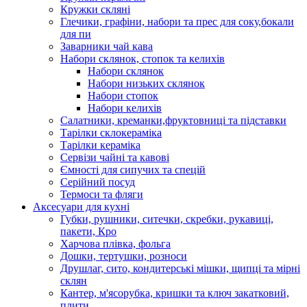
Кружки скляні
Глечики, графіни, набори та прес для соку,бокали
для пи
Заварники чай кава
Набори склянок, стопок та келихів
Набори склянок
Набори низьких склянок
Набори стопок
Набори келихів
Салатники, креманки,фруктовниці та підставки
Тарілки склокераміка
Тарілки кераміка
Сервізи чайні та кавові
Ємності для сипучих та спецій
Серійний посуд
Термоси та фляги
Аксесуари для кухні
Губки, рушники, ситечки, скребки, рукавиці,
пакети, Кро
Харчова плівка, фольга
Дошки, тертушки, розноси
Друшлаг, сито, кондитерські мішки, щипці та мірні
склян
Кантер, м'ясорубка, кришки та ключ закатковий,
плити