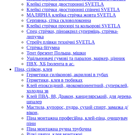
Клейкі стрічки двосторонні SVETLA
Клейкі стрічки двосторонні спінені SVETLA
МАЛЯРНА клейка стрічка жовта SVETLA
Серпянка, сітка скловолоконна
Клейкі стрічки прозорі та кольорові SVETLA
Спец стрічки, піноакрил суперміць, стрічка-
липучка
Стрейч плівки технічні SVETLA
Стрічка бітумна
Тент брезент Польща, мішки
Ущільнювачі гумові та паралон, маркер, цінник
ПВХ, ХБ Ізолента в ас.
Піна, сілікон, клея
Герметики силіконові, акрилові в тубах
Герметики, клея в тюбиках
Клей епоксидний, двокомпонентний, суперклей,
холодна зв
Клей ПВА, 88, Дракон, канцелярський, для дерева,
шпалер
Мастила, купорос, пудра, сухий спирт, замазка д/
вікон,
Піна монтажна професійна, клей-піна, очищувач
піни
Піна монтажна ручна трубочна
Рідкі цвяхи, клея монтажні