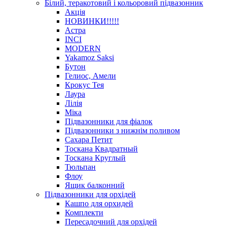
Білий, теракотовий і кольоровий підвазонник
Акція
HОВИНКИ!!!!!
Астра
INCI
MODERN
Yakamoz Saksi
Бутон
Гелиос, Амели
Крокус Тея
Лаура
Лілія
Міка
Підвазонники для фіалок
Підвазонники з нижнім поливом
Сахара Петит
Тоскана Квадратный
Тоскана Круглый
Тюльпан
Флоу
Ящик балконний
Підвазонники для орхідей
Кашпо для орхидей
Комплекти
Пересадочний для орхідей