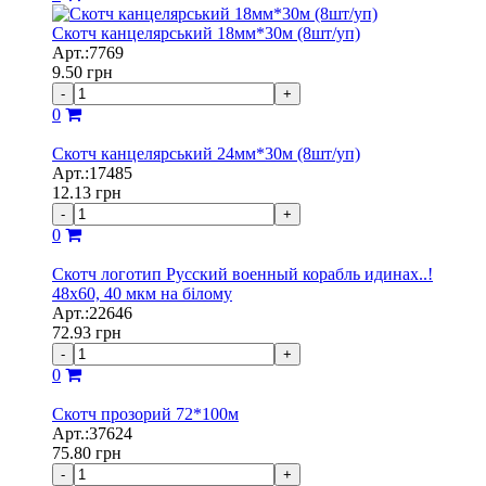
Скотч канцелярський 18мм*30м (8шт/уп)
Арт.:7769
9.50
грн
-
+
0
Скотч канцелярський 24мм*30м (8шт/уп)
Арт.:17485
12.13
грн
-
+
0
Скотч логотип Русский военный корабль идинах..!
48х60, 40 мкм на білому
Арт.:22646
72.93
грн
-
+
0
Скотч прозорий 72*100м
Арт.:37624
75.80
грн
-
+