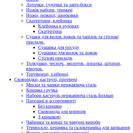
Лоточки, судочки та ланч-бокси
Ножів набори, тримачі
Ножи, ножиці, шинковки
Скатертини, клейонка
Клейонка в рулонах
Скатертина
Сушки для вилок ложок та тарілок та столові
прилади.
Сушарка для посуду
Сушарки для вилок та ложок
Столові прилади
Толкушки, чесноч., молоток, лопатка, штопор,
віночок.
Тортівниці, хлібниці
Сковорідки, каструлі, протвені
Миски та чашки нержавіюча сталь
Кришка і ручка
Набори каструль нержавіюча сталь Бохман
Пательні в ассортименті
Без кришки
Сковорода для млинців
З кришкою
Чайники та ковші та чавунні вироби
Термоскло, кераміка та склокераміка для запікання
Форми для випікання металеві