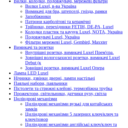
Вилки, колодки, подовжувачі, мережеві фільтри
Вилки Luxel, в-ва Україна
Вимикачі для бра, штепселі, гнізда, рамки
Запобіжники
Патрони карболітові та керамічні
Трійники, перехідники FETIH, DE-PA, Luxel
Колодки пластик та каучук Luxel, NOTA, Україна
Подовжувачі Luxel, Україна
Фільтри мережеві Luxel, Gembird, Maxxter
Вимикачі та розетки
Внутрішні розетки, вимикачі Luxel Прем'єра.
Зовнішні вологозахисні розетки, вимикачі Luxel
Debut (к
Зовнішні розетки, вимикачі Luxel Опера
Лампа LED Luxel
Нічники, дзвінки дверні, лампи настільні
Паяльні набори, паяльники
Пістолети та стрижні клейові, термозбіжна трубка
Прожектори, світильники, датчики руху, світла
Циліндрові механізми
Циліндрові механізми вузькі для китайських
замків
Циліндрові механізми 5 лазерних ключ/ключ та
ключ/повор
Циліндрові механізми англійські ключ/ключ та