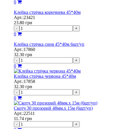
0
Клейка стрічка коричнева 45*40м
Арт.:23421
23.80
грн
-
+
0
Клейка стрічка синя 45*40м 6шт/уп
Арт.:17860
32.30
грн
-
+
0
Клейка стрічка червона 45*40м
Арт.:17858
32.30
грн
-
+
0
Скотч 30 прозорий 48мм.х 15м (6шт/уп)
Арт.:22511
11.74
грн
-
+