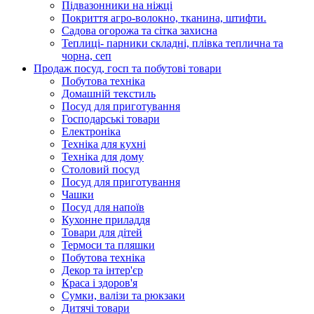
Підвазонники на ніжці
Покриття агро-волокно, тканина, штифти.
Садова огорожа та сітка захисна
Теплиці- парники складні, плівка теплична та
чорна, сеп
Продаж посуд, госп та побутові товари
Побутова техніка
Домашній текстиль
Посуд для приготування
Господарські товари
Електроніка
Техніка для кухні
Техніка для дому
Столовий посуд
Посуд для приготування
Чашки
Посуд для напоїв
Кухонне приладдя
Товари для дітей
Термоси та пляшки
Побутова техніка
Декор та інтер'єр
Краса і здоров'я
Сумки, валізи та рюкзаки
Дитячі товари