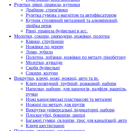
Рулетки, рівні, правила, кутники
Драбини, стрем'янки
Рулетка гумова з магнітом та автофіксатором
Кутник столярний металевий та алюмінієвий,
лінійка нерж
Рівні, правила будівельні в асс.
Молотки, сокири, цвяходери, ножівки, полотна
Кіянки, струбцини
Ножівки по дереву
Ломи, зубило
Полотна, лобзики, ножівки по металу, пінобетону
Молотки, кувалди
Скоби будівельні
Сокири, колуни
Викрутки, ключі, ножі, ножиці, авто та ін.
Ключ розвідний, трубний, рожковий, набори
Напилки, набори, для ланцюгів, надфіля, рашпіль,
ручки
Ножі канцелярські пластмасові та металеві
Ножиці по металу, для прутів
Викрутки універсальні, індикаторні, набори
Плоскогубці, бокорізи, щипці
Багажні гумки, склорізи, трос для каналізації, авто
Ключі шестигранні
Пістолети, степлери, заклепочники