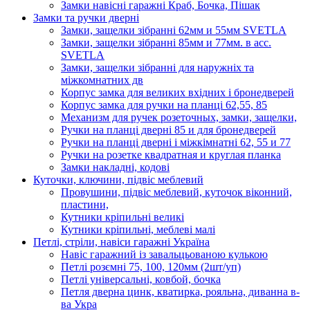
Замки навісні гаражні Краб, Бочка, Пішак
Замки та ручки дверні
Замки, защелки зібранні 62мм и 55мм SVETLA
Замки, защелки зібранні 85мм и 77мм. в асс.
SVETLA
Замки, защелки зібранні для наружніх та
міжкомнатних дв
Корпус замка для великих вхідних і бронедверей
Корпус замка для ручки на планці 62,55, 85
Механизм для ручек розеточных, замки, защелки,
Ручки на планці дверні 85 и для бронедверей
Ручки на планці дверні і міжкімнатні 62, 55 и 77
Ручки на розетке квадратная и круглая планка
Замки накладні, кодові
Куточки, ключини, підвіс меблевий
Провушини, підвіс меблевий, куточок віконний,
пластини,
Кутники кріпильні великі
Кутники кріпильні, меблеві малі
Петлі, стріли, навіси гаражні Україна
Навіс гаражний із завальцьованою кулькою
Петлі розємні 75, 100, 120мм (2шт/уп)
Петлі універсальні, ковбой, бочка
Петля дверна цинк, кватирка, рояльна, диванна в-
ва Укра