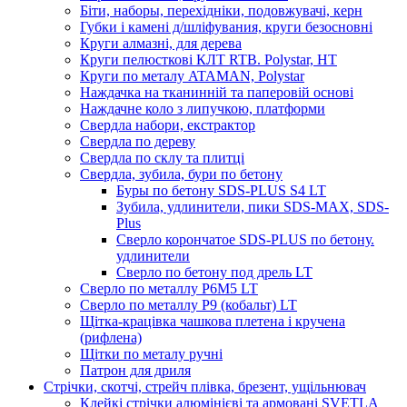
Біти, наборы, перехідніки, подовжувачі, керн
Губки і камені д/шліфувания, круги безосновні
Круги алмазні, для дерева
Круги пелюсткові КЛТ RTB. Polystar, НТ
Круги по металу ATAMAN, Polystar
Наждачка на тканинній та паперовій основі
Наждачне коло з липучкою, платформи
Свердла набори, екстрактор
Свердла по дереву
Свердла по склу та плитці
Свердла, зубила, бури по бетону
Буры по бетону SDS-PLUS S4 LT
Зубила, удлинители, пики SDS-МАХ, SDS-
Plus
Сверло корончатое SDS-PLUS по бетону.
удлинители
Сверло по бетону под дрель LT
Сверло по металлу P6M5 LT
Сверло по металлу Р9 (кобальт) LT
Щітка-крацівка чашкова плетена і кручена
(рифлена)
Щітки по металу ручні
Патрон для дриля
Стрічки, скотчі, стрейч плівка, брезент, ущільнювач
Клейкі стрічки алюмінієві та армовані SVETLA