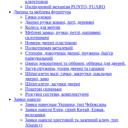
ключ/повор
Циліндровий механізм PUNTO, FUARO
Дверна та меблева фурнітура
Гачки одежні
Дверні ручки ковані, литі, деревяні
Колеса для меблів
Меблеві замки, ручки, петлі, напрямні,
склотримачі
Номери дверні пластикові
Полкотримач металевий
Стопори, доводчики дверні, пружина, бар'єр
паркувальний
Цвяхи декоративні та оббивні, оббивка для дверей.
Засув-пружина, упори дверні та гаражні
Шпінгалети малі, гачки, закрутки, накладки
дверні, замо
Шпінгалети, засувки дверні
Поштові скриньки
Розсувні системи, комплектуючі
Замки навісні
Замки навесные Украина, тип Чебоксары
Замки навісні Extra, сірий Китай, Ермак,
велозамки
Замки навісні хрестовий та лазерний ключ, тип
Abasin (з