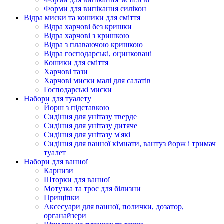
Форми для випікання силікон
Відра миски та кошики для сміття
Відра харчові без кришки
Відра харчові з кришкою
Відра з плаваючою кришкою
Відра господарські, оцинковані
Кошики для сміття
Харчові тази
Харчові миски малі для салатів
Господарські миски
Набори для туалету
Йорш з підставкою
Сидіння для унітазу тверде
Сидіння для унітазу дитяче
Сидіння для унітазу м'які
Сидіння для ванної кімнати, вантуз йорж і тримач
туалет
Набори для ванної
Карнизи
Шторки для ванної
Мотузка та трос для білизни
Прищіпки
Аксесуари для ванної, полички, дозатор,
органайзери