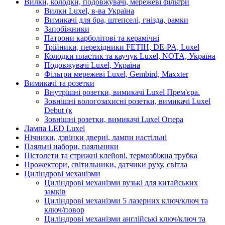
Вилки, колодки, подовжувачі, мережеві фільтри
Вилки Luxel, в-ва Україна
Вимикачі для бра, штепселі, гнізда, рамки
Запобіжники
Патрони карболітові та керамічні
Трійники, перехідники FETIH, DE-PA, Luxel
Колодки пластик та каучук Luxel, NOTA, Україна
Подовжувачі Luxel, Україна
Фільтри мережеві Luxel, Gembird, Maxxter
Вимикачі та розетки
Внутрішні розетки, вимикачі Luxel Прем'єра.
Зовнішні вологозахисні розетки, вимикачі Luxel
Debut (к
Зовнішні розетки, вимикачі Luxel Опера
Лампа LED Luxel
Нічники, дзвінки дверні, лампи настільні
Паяльні набори, паяльники
Пістолети та стрижні клейові, термозбіжна трубка
Прожектори, світильники, датчики руху, світла
Циліндрові механізми
Циліндрові механізми вузькі для китайських
замків
Циліндрові механізми 5 лазерних ключ/ключ та
ключ/повор
Циліндрові механізми англійські ключ/ключ та