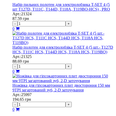
Набір пильних полотен для электролобзика T-SET 4 (5
шт T127D, T111C, T144D, T118A, T119BO-HCS) , PRO
Арт.:21324
87.59
грн
-
+
0
Набір полотен для електролобзіка T-SET 4 (5 шт.- T127D
HCS, T111C HCS, T144D HCS, T118A HCS, T119BO)
Арт.:21325
88.69
грн
-
+
0
Ножівка для гіпсокартонних плит двостороння 150 мм
9TPI загартований зуб, 2-D заточування
Арт.:25997
194.65
грн
-
+
0