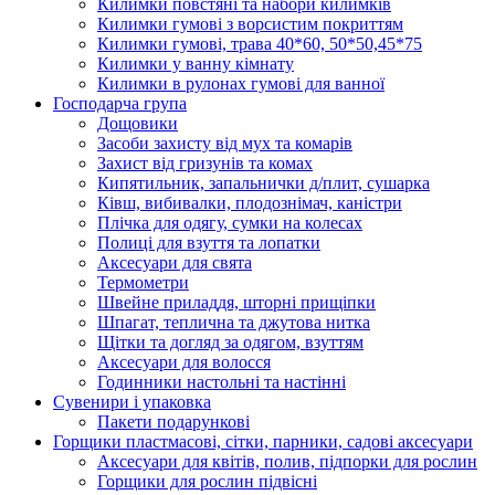
Килимки повстяні та набори килимків
Килимки гумові з ворсистим покриттям
Килимки гумові, трава 40*60, 50*50,45*75
Килимки у ванну кімнату
Килимки в рулонах гумові для ванної
Господарча група
Дощовики
Засоби захисту від мух та комарів
Захист від гризунів та комах
Кипятильник, запальнички д/плит, сушарка
Ківш, вибивалки, плодознімач, каністри
Плічка для одягу, сумки на колесах
Полиці для взуття та лопатки
Аксесуари для свята
Термометри
Швейне приладдя, шторні прищіпки
Шпагат, теплична та джутова нитка
Щітки та догляд за одягом, взуттям
Аксесуари для волосся
Годинники настольні та настінні
Сувенири і упаковка
Пакети подарункові
Горщики пластмасові, сітки, парники, садові аксесуари
Аксесуари для квітів, полив, підпорки для рослин
Горщики для рослин підвісні