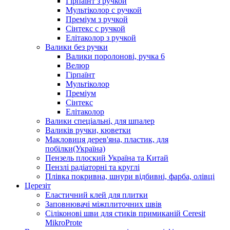
Гірпаїнт з ручкой
Мультіколор с ручкой
Преміум з ручкой
Сінтекс с ручкой
Елітаколор з ручкой
Валики без ручки
Валики поролонові, ручка 6
Велюр
Гірпаїнт
Мультіколор
Преміум
Сінтекс
Елітаколор
Валики спеціальні, для шпалер
Валиків ручки, кюветки
Макловиця дерев'яна, пластик, для
побілки(Україна)
Пензель плоский Україна та Китай
Пензлі радіаторні та круглі
Плівка покривна, шнури відбивні, фарба, олівці
Церезіт
Еластичний клей для плитки
Заповнювачі міжплиточних швів
Сіліконові шви для стиків примиканій Ceresit
MikroProte