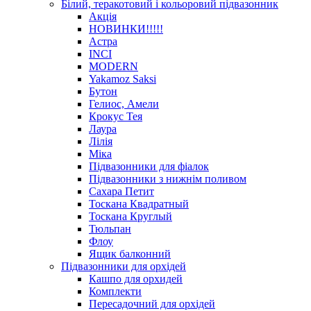
Білий, теракотовий і кольоровий підвазонник
Акція
HОВИНКИ!!!!!
Астра
INCI
MODERN
Yakamoz Saksi
Бутон
Гелиос, Амели
Крокус Тея
Лаура
Лілія
Міка
Підвазонники для фіалок
Підвазонники з нижнім поливом
Сахара Петит
Тоскана Квадратный
Тоскана Круглый
Тюльпан
Флоу
Ящик балконний
Підвазонники для орхідей
Кашпо для орхидей
Комплекти
Пересадочний для орхідей