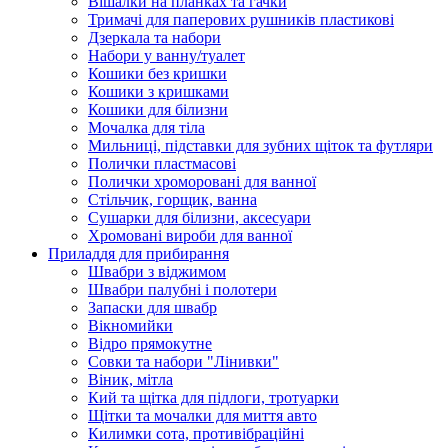
Вішалки на планках та гачки
Тримачі для паперових рушників пластикові
Дзеркала та набори
Набори у ванну/туалет
Кошики без кришки
Кошики з кришками
Кошики для білизни
Мочалка для тіла
Мильниці, підставки для зубних щіток та футляри
Полички пластмасові
Полички хроморовані для ванної
Стільчик, горщик, ванна
Сушарки для білизни, аксесуари
Хромовані вироби для ванної
Приладдя для прибирання
Швабри з віджимом
Швабри палубні і полотери
Запаски для швабр
Вікномийки
Відро прямокутне
Совки та набори "Лінивки"
Віник, мітла
Кий та щітка для підлоги, тротуарки
Щітки та мочалки для миття авто
Килимки сота, противібраційні