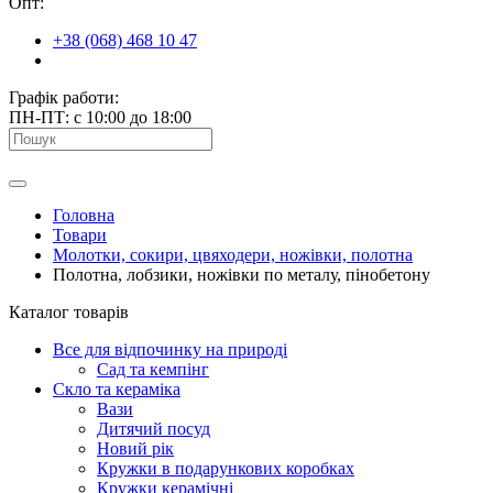
Опт:
+38 (068) 468 10 47
Графік работи:
ПН-ПТ: с 10:00 до 18:00
Головна
Товари
Молотки, сокири, цвяходери, ножівки, полотна
Полотна, лобзики, ножівки по металу, пінобетону
Каталог товарів
Все для відпочинку на природі
Сад та кемпінг
Скло та кераміка
Вази
Дитячий посуд
Новий рік
Кружки в подарункових коробках
Кружки керамічні