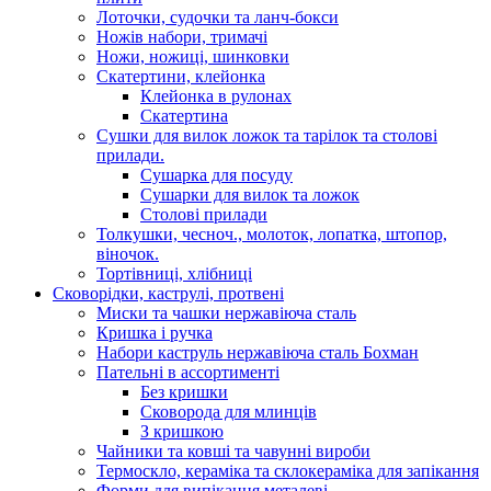
Лоточки, судочки та ланч-бокси
Ножів набори, тримачі
Ножи, ножиці, шинковки
Скатертини, клейонка
Клейонка в рулонах
Скатертина
Сушки для вилок ложок та тарілок та столові
прилади.
Сушарка для посуду
Сушарки для вилок та ложок
Столові прилади
Толкушки, чесноч., молоток, лопатка, штопор,
віночок.
Тортівниці, хлібниці
Сковорідки, каструлі, протвені
Миски та чашки нержавіюча сталь
Кришка і ручка
Набори каструль нержавіюча сталь Бохман
Пательні в ассортименті
Без кришки
Сковорода для млинців
З кришкою
Чайники та ковші та чавунні вироби
Термоскло, кераміка та склокераміка для запікання
Форми для випікання металеві