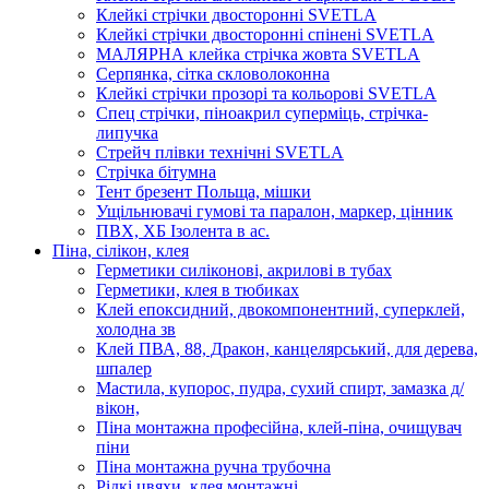
Клейкі стрічки двосторонні SVETLA
Клейкі стрічки двосторонні спінені SVETLA
МАЛЯРНА клейка стрічка жовта SVETLA
Серпянка, сітка скловолоконна
Клейкі стрічки прозорі та кольорові SVETLA
Спец стрічки, піноакрил суперміць, стрічка-
липучка
Стрейч плівки технічні SVETLA
Стрічка бітумна
Тент брезент Польща, мішки
Ущільнювачі гумові та паралон, маркер, цінник
ПВХ, ХБ Ізолента в ас.
Піна, сілікон, клея
Герметики силіконові, акрилові в тубах
Герметики, клея в тюбиках
Клей епоксидний, двокомпонентний, суперклей,
холодна зв
Клей ПВА, 88, Дракон, канцелярський, для дерева,
шпалер
Мастила, купорос, пудра, сухий спирт, замазка д/
вікон,
Піна монтажна професійна, клей-піна, очищувач
піни
Піна монтажна ручна трубочна
Рідкі цвяхи, клея монтажні