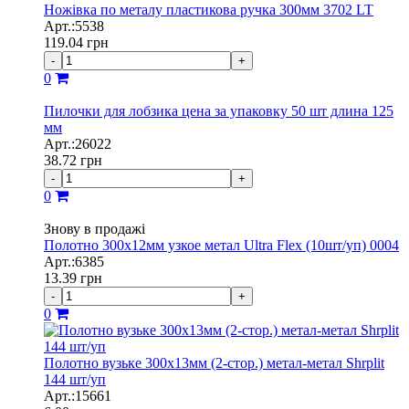
Ножівка по металу пластикова ручка 300мм 3702 LT
Арт.:5538
119.04
грн
-
+
0
Пилочки для лобзика цена за упаковку 50 шт длина 125
мм
Арт.:26022
38.72
грн
-
+
0
Знову в продажі
Полотно 300х12мм узкое метал Ultra Flex (10шт/уп) 0004
Арт.:6385
13.39
грн
-
+
0
Полотно вузьке 300х13мм (2-стор.) метал-метал Shrplit
144 шт/уп
Арт.:15661