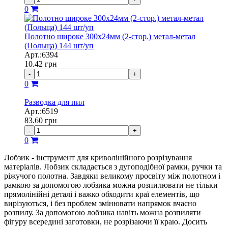
0
Полотно широке 300х24мм (2-стор.) метал-метал
(Польща) 144 шт/уп
Арт.:6394
10.42
грн
-
+
0
Разводка для пил
Арт.:6519
83.60
грн
-
+
0
Лобзик - інструмент для криволінійного розрізування
матеріалів. Лобзик складається з дугоподібної рамки, ручки та
ріжучого полотна. Завдяки великому просвіту між полотном і
рамкою за допомогою лобзика можна розпилювати не тільки
прямолінійні деталі і важко обходити краї елементів, що
вирізуються, і без проблем змінювати напрямок вчасно
розпилу. За допомогою лобзика навіть можна розпиляти
фігуру всередині заготовки, не розрізаючи її краю. Досить