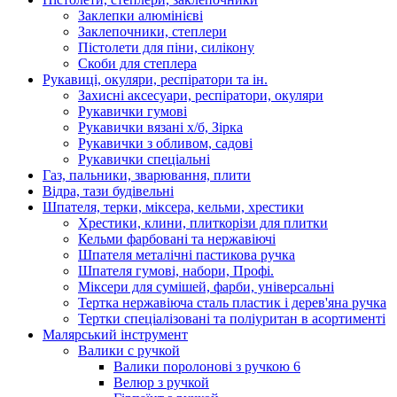
Заклепки алюмінієві
Заклепочники, степлери
Пістолети для піни, силікону
Скоби для степлера
Рукавиці, окуляри, респіратори та ін.
Захисні аксесуари, респіратори, окуляри
Рукавички гумові
Рукавички вязані х/б, Зірка
Рукавички з обливом, садові
Рукавички спеціальні
Газ, пальники, зварювання, плити
Відра, тази будівельні
Шпателя, терки, міксера, кельми, хрестики
Хрестики, клини, плиткорізи для плитки
Кельми фарбовані та нержавіючі
Шпателя металічні пастикова ручка
Шпателя гумові, набори, Профі.
Міксери для сумішей, фарби, універсальні
Тертка нержавіюча сталь пластик і дерев'яна ручка
Тертки спеціалізовані та поліуритан в асортименті
Малярський інструмент
Валики с ручкой
Валики поролонові з ручкою 6
Велюр з ручкой