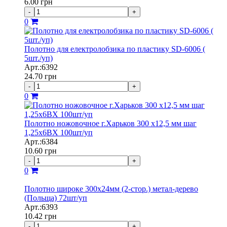
6.00
грн
-
+
0
Полотно для електролобзика по пластику SD-6006 (
5шт./уп)
Арт.:6392
24.70
грн
-
+
0
Полотно ножовочное г.Харьков 300 х12,5 мм шаг
1,25х6ВХ 100шт/уп
Арт.:6384
10.60
грн
-
+
0
Полотно широке 300х24мм (2-стор.) метал-дерево
(Польща) 72шт/уп
Арт.:6393
10.42
грн
-
+