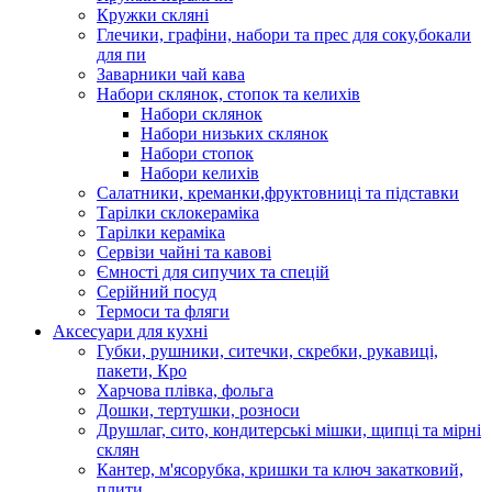
Кружки скляні
Глечики, графіни, набори та прес для соку,бокали
для пи
Заварники чай кава
Набори склянок, стопок та келихів
Набори склянок
Набори низьких склянок
Набори стопок
Набори келихів
Салатники, креманки,фруктовниці та підставки
Тарілки склокераміка
Тарілки кераміка
Сервізи чайні та кавові
Ємності для сипучих та спецій
Серійний посуд
Термоси та фляги
Аксесуари для кухні
Губки, рушники, ситечки, скребки, рукавиці,
пакети, Кро
Харчова плівка, фольга
Дошки, тертушки, розноси
Друшлаг, сито, кондитерські мішки, щипці та мірні
склян
Кантер, м'ясорубка, кришки та ключ закатковий,
плити