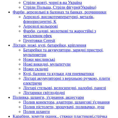
Стріли жовті, чорні в-ва Україна
Стріли Польща, Стріли фігурні(Україна)
Фарби, аерозольні в балонах та банках, розчинники
Аерозолі, високотемпературні, металік,
флюорисцентні, К
Аерозолі кольорові
Фарби, садові, молоткові та жаростійкі з
металевим ефек
Грунтовки Ceresit
Ліхтарі, ножі, кулі, батарейки, кріплення
Батарейки та акумулятори, зарядні пристрої,
мультиметри
Ножи мисливські
Ножі викидні, мультитули
Ножи складні
Кулі, балони та кульки для пневматики
Ліхтарі акумуляторні з верхньою ручкою, плити
електричн
Ліхтарі стельові, велосипедні, налобні, панелі
Ліхтарики світлодіодні
Поливка, шланги, з'єднання, акцесуари
Полив конектора, адаптери, шлангові з'єднання
Полив пістолети, зрошувачі, поливачки, душ
Полив шланги
Карабіни, хомути оцинк., стяжки пластикові,стрічка