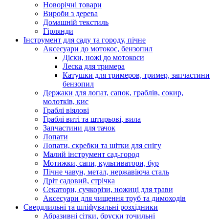
Новорічні товари
Вироби з дерева
Домашній текстиль
Гірлянди
Інструмент для саду та городу, пічне
Аксесуари до мотокос, бензопил
Діски, ножі до мотокоси
Леска для тримера
Катушки для тримеров, тример, запчастини
бензопил
Держаки для лопат, сапок, граблів, сокир,
молотків, кис
Граблі віялові
Граблі виті та штирьові, вила
Запчастини для тачок
Лопати
Лопати, скребки та щітки для снігу
Малий інструмент сад-город
Мотижки, сапи, культиватори, бур
Пічне чавун, метал, нержавіюча сталь
Дріт садовий, стрічка
Секатори, сучкорізи, ножиці для трави
Аксесуари для чищення труб та димоходів
Свердлильні та шліфувальні розхідники
Абразивні сітки, бруски точильні