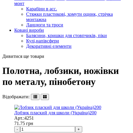
монт
Карабіни в асс.
Стяжки пластикові, хомути оцинк, стрічка
монтажна
Ланцюги та троси
Ковані вироби
Балясини, кришки для стовпчиків, піки
Кулі,напівсфери
Декоративні елементи
Дивитися ще товари
Полотна, лобзики, ножівки
по металу, пінобетону
Відображати:
Лобзик плаский для школи (Україна)200
Арт.:4251
71.75
грн
-
+