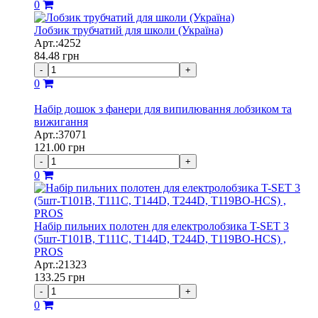
0
Лобзик трубчатий для школи (Україна)
Арт.:4252
84.48
грн
-
+
0
Набір дошок з фанери для випилювання лобзиком та
вижигання
Арт.:37071
121.00
грн
-
+
0
Набір пильних полотен для електролобзика T-SET 3
(5шт-Т101В, T111C, T144D, T244D, T119BO-HCS) ,
PROS
Арт.:21323
133.25
грн
-
+
0