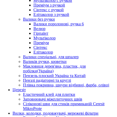
Мультіколор с ручкой
Преміум з ручкой
Сінтекс с ручкой
Елітаколор з ручкой
Валики без ручки
Валики поролонові, ручка 6
Велюр
Гірпаїнт
Мультіколор
Преміум
Сінтекс
Елітаколор
Валики спеціальні, для шпалер
Валиків ручки, кюветки
Макловиця дерев'яна, пластик, для
побілки(Україна)
Пензель плоский Україна та Китай
Пензлі радіаторні та круглі
Плівка покривна, шнури відбивні, фарба, олівці
Церезіт
Еластичний клей для плитки
Заповнювачі міжплиточних швів
Сіліконові шви для стиків примиканій Ceresit
MikroProte
Вилки, колодки, подовжувачі, мережеві фільтри