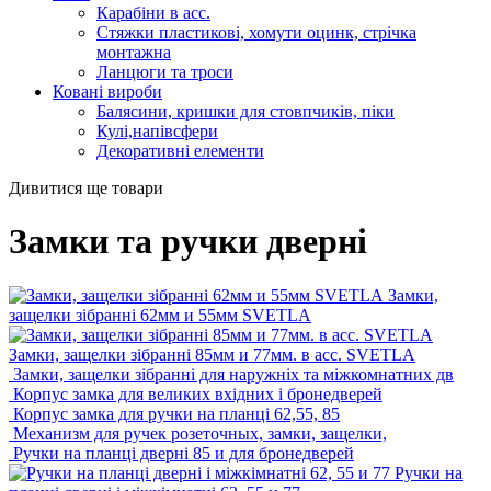
Карабіни в асс.
Стяжки пластикові, хомути оцинк, стрічка
монтажна
Ланцюги та троси
Ковані вироби
Балясини, кришки для стовпчиків, піки
Кулі,напівсфери
Декоративні елементи
Дивитися ще товари
Замки та ручки дверні
Замки,
защелки зібранні 62мм и 55мм SVETLA
Замки, защелки зібранні 85мм и 77мм. в асс. SVETLA
Замки, защелки зібранні для наружніх та міжкомнатних дв
Корпус замка для великих вхідних і бронедверей
Корпус замка для ручки на планці 62,55, 85
Механизм для ручек розеточных, замки, защелки,
Ручки на планці дверні 85 и для бронедверей
Ручки на