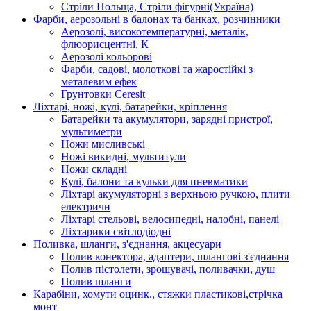
Стріли Польща, Стріли фігурні(Україна)
Фарби, аерозольні в балонах та банках, розчинники
Аерозолі, високотемпературні, металік,
флюорисцентні, К
Аерозолі кольорові
Фарби, садові, молоткові та жаростійкі з
металевим ефек
Грунтовки Ceresit
Ліхтарі, ножі, кулі, батарейки, кріплення
Батарейки та акумулятори, зарядні пристрої,
мультиметри
Ножи мисливські
Ножі викидні, мультитули
Ножи складні
Кулі, балони та кульки для пневматики
Ліхтарі акумуляторні з верхньою ручкою, плити
електричн
Ліхтарі стельові, велосипедні, налобні, панелі
Ліхтарики світлодіодні
Поливка, шланги, з'єднання, акцесуари
Полив конектора, адаптери, шлангові з'єднання
Полив пістолети, зрошувачі, поливачки, душ
Полив шланги
Карабіни, хомути оцинк., стяжки пластикові,стрічка
монт