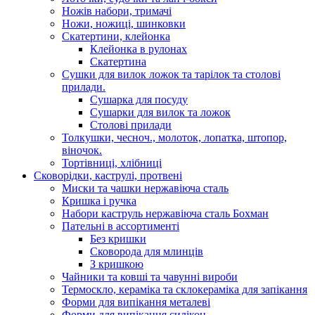
Ножів набори, тримачі
Ножи, ножиці, шинковки
Скатертини, клейонка
Клейонка в рулонах
Скатертина
Сушки для вилок ложок та тарілок та столові
прилади.
Сушарка для посуду
Сушарки для вилок та ложок
Столові прилади
Толкушки, чесноч., молоток, лопатка, штопор,
віночок.
Тортівниці, хлібниці
Сковорідки, каструлі, протвені
Миски та чашки нержавіюча сталь
Кришка і ручка
Набори каструль нержавіюча сталь Бохман
Пательні в ассортименті
Без кришки
Сковорода для млинців
З кришкою
Чайники та ковші та чавунні вироби
Термоскло, кераміка та склокераміка для запікання
Форми для випікання металеві
Форми для випікання силікон