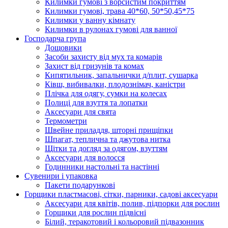
Килимки гумові з ворсистим покриттям
Килимки гумові, трава 40*60, 50*50,45*75
Килимки у ванну кімнату
Килимки в рулонах гумові для ванної
Господарча група
Дощовики
Засоби захисту від мух та комарів
Захист від гризунів та комах
Кипятильник, запальнички д/плит, сушарка
Ківш, вибивалки, плодознімач, каністри
Плічка для одягу, сумки на колесах
Полиці для взуття та лопатки
Аксесуари для свята
Термометри
Швейне приладдя, шторні прищіпки
Шпагат, теплична та джутова нитка
Щітки та догляд за одягом, взуттям
Аксесуари для волосся
Годинники настольні та настінні
Сувенири і упаковка
Пакети подарункові
Горщики пластмасові, сітки, парники, садові аксесуари
Аксесуари для квітів, полив, підпорки для рослин
Горщики для рослин підвісні
Білий, теракотовий і кольоровий підвазонник