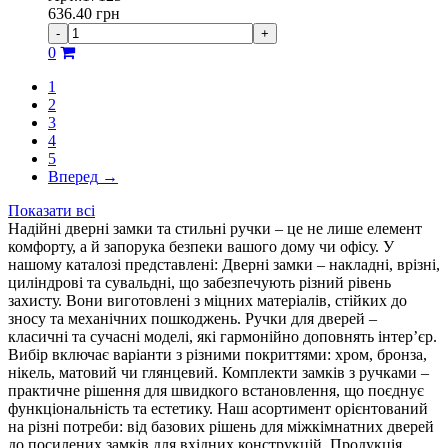
636.40
грн
-
+
0
1
2
3
4
5
Вперед
→
Показати всі
Надійні дверні замки та стильні ручки – це не лише елемент
комфорту, а й запорука безпеки вашого дому чи офісу. У
нашому каталозі представлені: Дверні замки – накладні, врізні,
циліндрові та сувальдні, що забезпечують різний рівень
захисту. Вони виготовлені з міцних матеріалів, стійких до
зносу та механічних пошкоджень. Ручки для дверей –
класичні та сучасні моделі, які гармонійно доповнять інтер’єр.
Вибір включає варіанти з різними покриттями: хром, бронза,
нікель, матовий чи глянцевий. Комплекти замків з ручками –
практичне рішення для швидкого встановлення, що поєднує
функціональність та естетику. Наш асортимент орієнтований
на різні потреби: від базових рішень для міжкімнатних дверей
до посилених замків для вхідних конструкцій. Продукція