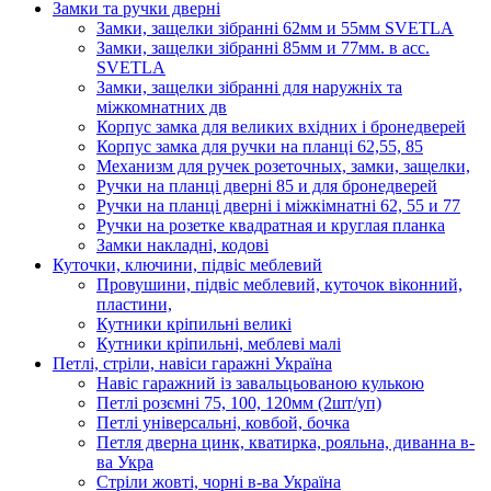
Замки та ручки дверні
Замки, защелки зібранні 62мм и 55мм SVETLA
Замки, защелки зібранні 85мм и 77мм. в асс.
SVETLA
Замки, защелки зібранні для наружніх та
міжкомнатних дв
Корпус замка для великих вхідних і бронедверей
Корпус замка для ручки на планці 62,55, 85
Механизм для ручек розеточных, замки, защелки,
Ручки на планці дверні 85 и для бронедверей
Ручки на планці дверні і міжкімнатні 62, 55 и 77
Ручки на розетке квадратная и круглая планка
Замки накладні, кодові
Куточки, ключини, підвіс меблевий
Провушини, підвіс меблевий, куточок віконний,
пластини,
Кутники кріпильні великі
Кутники кріпильні, меблеві малі
Петлі, стріли, навіси гаражні Україна
Навіс гаражний із завальцьованою кулькою
Петлі розємні 75, 100, 120мм (2шт/уп)
Петлі універсальні, ковбой, бочка
Петля дверна цинк, кватирка, рояльна, диванна в-
ва Укра
Стріли жовті, чорні в-ва Україна