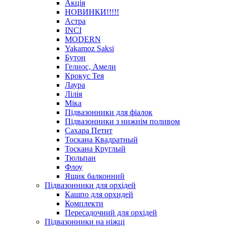
Акція
HОВИНКИ!!!!!
Астра
INCI
MODERN
Yakamoz Saksi
Бутон
Гелиос, Амели
Крокус Тея
Лаура
Лілія
Міка
Підвазонники для фіалок
Підвазонники з нижнім поливом
Сахара Петит
Тоскана Квадратный
Тоскана Круглый
Тюльпан
Флоу
Ящик балконний
Підвазонники для орхідей
Кашпо для орхидей
Комплекти
Пересадочний для орхідей
Підвазонники на ніжці