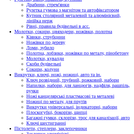
Драбини, стрем'янки
Рулетка гумова з магнітом та автофіксатором
Кутник столярний металевий та алюмінієвий,
лінійка нерж
Рівні, правила будівельні в асс.
Молотки, сокири, цвяходери, ножівки, полотна
Кіянки, струбцини
Ножівки по дереву
Ломи, зубило
Полотна, лобзики, ножівки по металу, пінобетону
Молотки, кувалди
Скоби будівельні
Сокири, колуни
Викрутки, ключі, ножі, ножиці, авто та ін.
Ключ розвідний, трубний, рожковий, набори
Напилки, набори, для ланцюгів, надфіля, рашпіль,
ручки
Ножі канцелярські пластмасові та металеві
Ножиці по металу, для прутів
Викрутки універсальні, індикаторні, набори
Плоскогубці, бокорізи, щипці
Багажні гумки, склорізи, трос для каналізації, авто
Ключі шестигранні
Пістолети, степлери, заклепочники
Заклепки алюмінієві