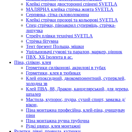
Клейкі стрічки двосторонні спінені SVETLA
МАЛЯРНА клейка стрічка жовта SVETLA
Серпянка, сітка скловолоконна
Клейкі стрічки прозорі та кольорові SVETLA
Спец стрічки, піноакрил суперміць, стрічка-
липучка
Стрейч плівки технічні SVETLA
Стрічка бітумна
Тент брезент Польща, мішки
Ущільнювачі гумові та паралон, маркер, цінник
ПВХ, ХБ Ізолента в ас.
Піна, сілікон, клея
Герметики силіконові, акрилові в тубах
Герметики, клея в тюбиках
Клей епоксидний, двокомпонентний, суперклей,
холодна зв
Клей ПВА, 88, Дракон, канцелярський, для дерева,
шпалер
Мастила, купорос, пудра, сухий спирт, замазка д/
вікон,
Піна монтажна професійна, клей-піна, очищувач
піни
Піна монтажна ручна трубочна
Рідкі цвяхи, клея монтажні
Рулетки, рівні, правила, кутники