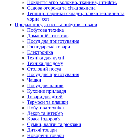
Покриття агро-волокно, тканина, штифти.
Садова огорожа та сітка захисна
Теплиці- парники складні, плівка теплична та
чорна, сеп
Продаж посуд, госп та побутові товари
Побутова техніка
Домашній текстиль
Посуд для приготування
Господарські товари
Електроніка
Техніка для кухні
Техніка для дому
Столовий посуд
Посуд для приготування
Чашки
Посуд для напоїв
Кухонне приладдя
Товари для дітей
Термоси та пляшки
Побутова техніка
Декор та інтер'єр
Краса і здоров'я
Сумки, валізи та рюкзаки
Дитячі товари
Новорічні товари