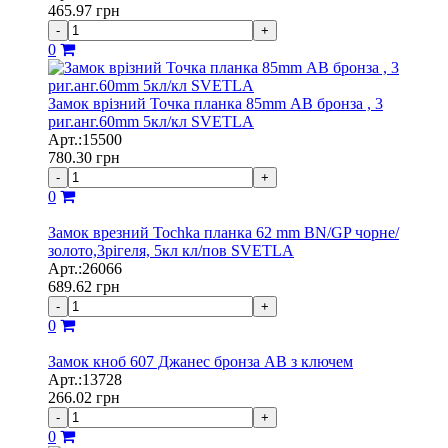
465.97
грн
-
+
0
Замок врізний Точка планка 85mm АВ бронза , 3
риг.анг.60mm 5кл/кл SVETLA
Арт.:15500
780.30
грн
-
+
0
Замок врезний Tochka планка 62 mm BN/GP чорне/
золото,3рігеля, 5кл кл/пов SVETLA
Арт.:26066
689.62
грн
-
+
0
Замок кноб 607 Джанес бронза АВ з ключем
Арт.:13728
266.02
грн
-
+
0