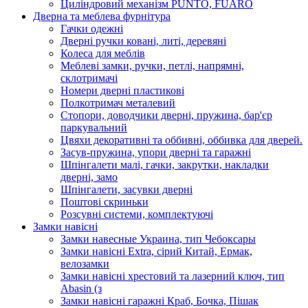
Циліндровий механізм PUNTO, FUARO
Дверна та меблева фурнітура
Гачки одежні
Дверні ручки ковані, литі, деревяні
Колеса для меблів
Меблеві замки, ручки, петлі, напрямні,
склотримачі
Номери дверні пластикові
Полкотримач металевий
Стопори, доводчики дверні, пружина, бар'єр
паркувальний
Цвяхи декоративні та оббивні, оббивка для дверей.
Засув-пружина, упори дверні та гаражні
Шпінгалети малі, гачки, закрутки, накладки
дверні, замо
Шпінгалети, засувки дверні
Поштові скриньки
Розсувні системи, комплектуючі
Замки навісні
Замки навесные Украина, тип Чебоксары
Замки навісні Extra, сірий Китай, Ермак,
велозамки
Замки навісні хрестовий та лазерний ключ, тип
Abasin (з
Замки навісні гаражні Краб, Бочка, Пішак