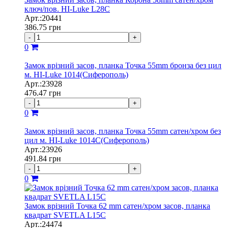
ключ/пов. HI-Luke L28C
Арт.:20441
386.75
грн
-
+
0
Замок врізний засов, планка Точка 55mm бронза без цил
м. HI-Luke 1014(Сиферополь)
Арт.:23928
476.47
грн
-
+
0
Замок врізний засов, планка Точка 55mm сатен/хром без
цил м. HI-Luke 1014C(Сиферополь)
Арт.:23926
491.84
грн
-
+
0
Замок врізний Точка 62 mm сатен/хром засов, планка
квадрат SVETLA L15C
Арт.:24474