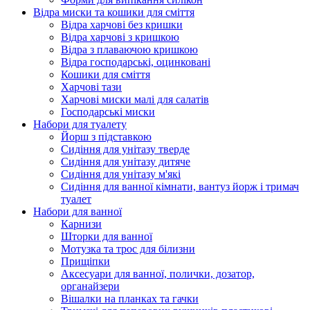
Відра миски та кошики для сміття
Відра харчові без кришки
Відра харчові з кришкою
Відра з плаваючою кришкою
Відра господарські, оцинковані
Кошики для сміття
Харчові тази
Харчові миски малі для салатів
Господарські миски
Набори для туалету
Йорш з підставкою
Сидіння для унітазу тверде
Сидіння для унітазу дитяче
Сидіння для унітазу м'які
Сидіння для ванної кімнати, вантуз йорж і тримач
туалет
Набори для ванної
Карнизи
Шторки для ванної
Мотузка та трос для білизни
Прищіпки
Аксесуари для ванної, полички, дозатор,
органайзери
Вішалки на планках та гачки