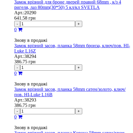
Замок врізний для броне дверей правий 68mm , к/з 4
ригеля, лаз 80mm(30*50) 5 кл/кл SVETLA
Арт.:20290
641.58
грн
-
+
0
Знову в продажі
Замок врізний засов, планка 58mm бронза, ключ/пов. HI-
Luke L16Z
Арт.:38294
386.75
грн
-
+
0
Знову в продажі
Замок врізний засов, планка 58mm сатен/золото, ключ/
пов. HI-Luke L16B
Арт.:38293
386.75
грн
-
+
0
Знову в продажі
Замок врізний засов, планка Корона 58mm сатен/хром