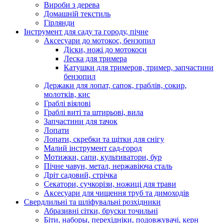
Вироби з дерева
Домашній текстиль
Гірлянди
Інструмент для саду та городу, пічне
Аксесуари до мотокос, бензопил
Діски, ножі до мотокоси
Леска для тримера
Катушки для тримеров, тример, запчастини
бензопил
Держаки для лопат, сапок, граблів, сокир,
молотків, кис
Граблі віялові
Граблі виті та штирьові, вила
Запчастини для тачок
Лопати
Лопати, скребки та щітки для снігу
Малий інструмент сад-город
Мотижки, сапи, культиватори, бур
Пічне чавун, метал, нержавіюча сталь
Дріт садовий, стрічка
Секатори, сучкорізи, ножиці для трави
Аксесуари для чищення труб та димоходів
Свердлильні та шліфувальні розхідники
Абразивні сітки, бруски точильні
Біти, наборы, перехідніки, подовжувачі, керн