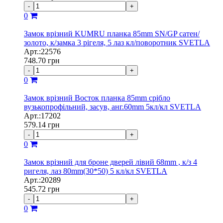
-
+
0
Замок врізний KUMRU планка 85mm SN/GP сатен/
золото, к/замка 3 рігеля, 5 лаз кл/поворотник SVETLA
Арт.:22576
748.70
грн
-
+
0
Замок врізний Восток планка 85mm срібло
вузькопрофільний, засув, анг.60mm 5кл/кл SVETLА
Арт.:17202
579.14
грн
-
+
0
Замок врізний для броне дверей лiвий 68mm , к/з 4
ригеля, лаз 80mm(30*50) 5 кл/кл SVETLA
Арт.:20289
545.72
грн
-
+
0