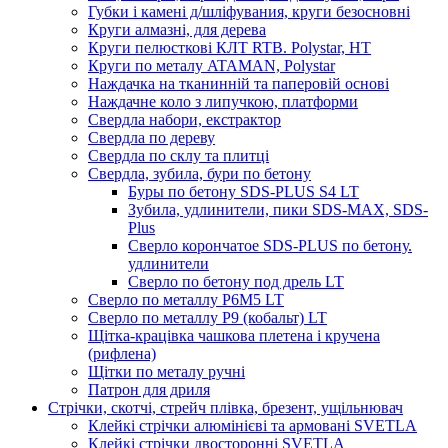
Губки і камені д/шліфувания, круги безосновні
Круги алмазні, для дерева
Круги пелюсткові КЛТ RTB. Polystar, НТ
Круги по металу ATAMAN, Polystar
Наждачка на тканинній та паперовій основі
Наждачне коло з липучкою, платформи
Свердла набори, екстрактор
Свердла по дереву
Свердла по склу та плитці
Свердла, зубила, бури по бетону
Буры по бетону SDS-PLUS S4 LT
Зубила, удлинители, пики SDS-МАХ, SDS-
Plus
Сверло корончатое SDS-PLUS по бетону.
удлинители
Сверло по бетону под дрель LT
Сверло по металлу P6M5 LT
Сверло по металлу Р9 (кобальт) LT
Щітка-крацівка чашкова плетена і кручена
(рифлена)
Щітки по металу ручні
Патрон для дриля
Стрічки, скотчі, стрейч плівка, брезент, ущільнювач
Клейкі стрічки алюмінієві та армовані SVETLA
Клейкі стрічки двосторонні SVETLA