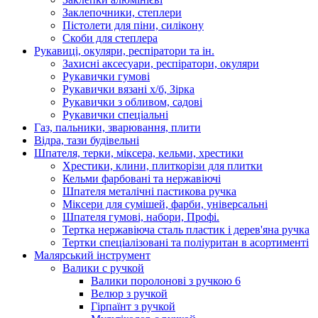
Заклепочники, степлери
Пістолети для піни, силікону
Скоби для степлера
Рукавиці, окуляри, респіратори та ін.
Захисні аксесуари, респіратори, окуляри
Рукавички гумові
Рукавички вязані х/б, Зірка
Рукавички з обливом, садові
Рукавички спеціальні
Газ, пальники, зварювання, плити
Відра, тази будівельні
Шпателя, терки, міксера, кельми, хрестики
Хрестики, клини, плиткорізи для плитки
Кельми фарбовані та нержавіючі
Шпателя металічні пастикова ручка
Міксери для сумішей, фарби, універсальні
Шпателя гумові, набори, Профі.
Тертка нержавіюча сталь пластик і дерев'яна ручка
Тертки спеціалізовані та поліуритан в асортименті
Малярський інструмент
Валики с ручкой
Валики поролонові з ручкою 6
Велюр з ручкой
Гірпаїнт з ручкой