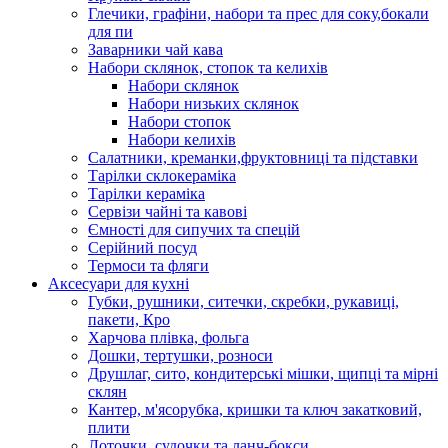
Глечики, графіни, набори та прес для соку,бокали
для пи
Заварники чай кава
Набори склянок, стопок та келихів
Набори склянок
Набори низьких склянок
Набори стопок
Набори келихів
Салатники, креманки,фруктовниці та підставки
Тарілки склокераміка
Тарілки кераміка
Сервізи чайні та кавові
Ємності для сипучих та спецій
Серійний посуд
Термоси та фляги
Аксесуари для кухні
Губки, рушники, ситечки, скребки, рукавиці,
пакети, Кро
Харчова плівка, фольга
Дошки, тертушки, розноси
Друшлаг, сито, кондитерські мішки, щипці та мірні
склян
Кантер, м'ясорубка, кришки та ключ закатковий,
плити
Лоточки, судочки та ланч-бокси