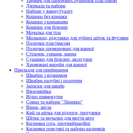
Тримачі для паперових рушників пластикові
Дзеркала та набори
Набори у ванну/туалет
Кошики без кришки
Кошики з кришками
Кошики для білизни
Мочалка для тіла
Мильниці, підставки для зубних щіток та футляри
Полички пластмасові
Полички хроморовані для ванної
Стільчик, горщик, ванна
Сушарки для білизни, аксесуари
Хромовані вироби для ванної
Приладдя для прибирання
Швабри з віджимом
Швабри палубні і полотери
Запаски для швабр
Вікномийки
Відро прямокутне
Совки та набори "Лінивки"
Віник, мітла
Кий та щітка для підлоги, тротуарки
Щітки та мочалки для миття авто
Килимки сота, противібраційні
Килимки повстяні та набори килимків