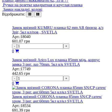
планці дверні і міжкімнатні 62, 55 и 77
Ручки на розетке квадратная и круглая планка
Замки накладні, кодові
Відображати:
Замок врiзний KUMRU планка 62 mm AB бронза ,к/з
3ріг, 5кл кл/пов , SVETLA
Арт.:18040
601.07
грн
-
+
0
Замок врізний Arico Lux планка 85mm мідь ,корпус
замка 3 риг. лаз 70mm. 5кл к/к SVETLA
Арт.:17749
442.65
грн
-
+
0
Замок врізний CORONA планка 85mm SN/CP сатен/
хром, 3 риг. анг.60mm 5кл кл/кл SVETLA
Арт.:18534
691.39
грн