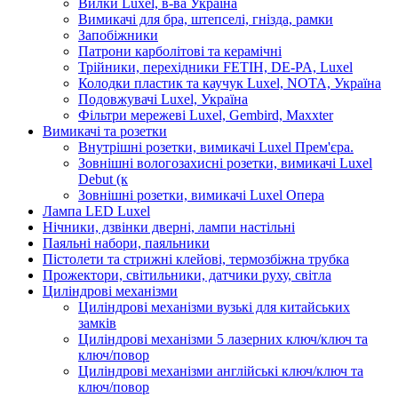
Вилки Luxel, в-ва Україна
Вимикачі для бра, штепселі, гнізда, рамки
Запобіжники
Патрони карболітові та керамічні
Трійники, перехідники FETIH, DE-PA, Luxel
Колодки пластик та каучук Luxel, NOTA, Україна
Подовжувачі Luxel, Україна
Фільтри мережеві Luxel, Gembird, Maxxter
Вимикачі та розетки
Внутрішні розетки, вимикачі Luxel Прем'єра.
Зовнішні вологозахисні розетки, вимикачі Luxel
Debut (к
Зовнішні розетки, вимикачі Luxel Опера
Лампа LED Luxel
Нічники, дзвінки дверні, лампи настільні
Паяльні набори, паяльники
Пістолети та стрижні клейові, термозбіжна трубка
Прожектори, світильники, датчики руху, світла
Циліндрові механізми
Циліндрові механізми вузькі для китайських
замків
Циліндрові механізми 5 лазерних ключ/ключ та
ключ/повор
Циліндрові механізми англійські ключ/ключ та
ключ/повор