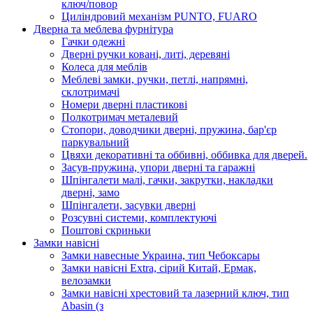
ключ/повор
Циліндровий механізм PUNTO, FUARO
Дверна та меблева фурнітура
Гачки одежні
Дверні ручки ковані, литі, деревяні
Колеса для меблів
Меблеві замки, ручки, петлі, напрямні,
склотримачі
Номери дверні пластикові
Полкотримач металевий
Стопори, доводчики дверні, пружина, бар'єр
паркувальний
Цвяхи декоративні та оббивні, оббивка для дверей.
Засув-пружина, упори дверні та гаражні
Шпінгалети малі, гачки, закрутки, накладки
дверні, замо
Шпінгалети, засувки дверні
Розсувні системи, комплектуючі
Поштові скриньки
Замки навісні
Замки навесные Украина, тип Чебоксары
Замки навісні Extra, сірий Китай, Ермак,
велозамки
Замки навісні хрестовий та лазерний ключ, тип
Abasin (з