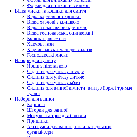
Форми для випікання силікон
Відра миски та кошики для сміття
Відра харчові без кришки
Відра харчові з кришкою
Відра з плаваючою кришкою
Відра господарські, оцинковані
Кошики для сміття
Харчові тази
Харчові миски малі для салатів
Господарські миски
Набори для туалету
Йорш з підставкою
Сидіння для унітазу тверде
Сидіння для унітазу дитяче
Сидіння для унітазу м'які
Сидіння для ванної кімнати, вантуз йорж і тримач
туалет
Набори для ванної
Карнизи
Шторки для ванної
Мотузка та трос для білизни
Прищіпки
Аксесуари для ванної, полички, дозатор,
органайзери