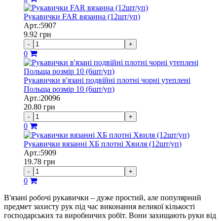
Рукавички FAR вязанна (12шт/уп)
Арт.:5907
9.92
грн
-
+
0
Рукавички в'язані подвійні плотні чорні утеплені
Польща розмір 10 (6шт/уп)
Арт.:20096
20.80
грн
-
+
0
Рукавички вязанні ХБ плотні Хвиля (12шт/уп)
Арт.:5909
19.78
грн
-
+
0
В'язані робочі рукавички – дуже простий, але популярний
предмет захисту рук під час виконання великої кількості
господарських та виробничих робіт. Вони захищають руки від