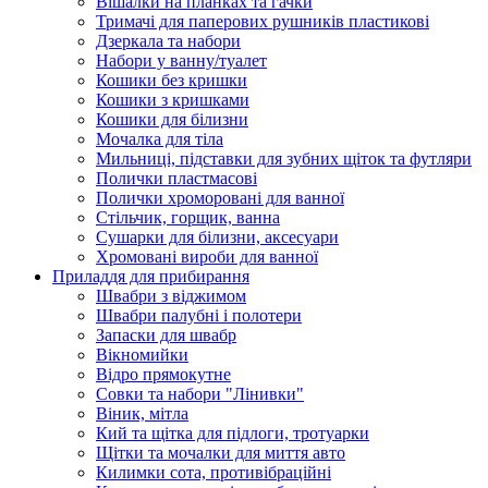
Вішалки на планках та гачки
Тримачі для паперових рушників пластикові
Дзеркала та набори
Набори у ванну/туалет
Кошики без кришки
Кошики з кришками
Кошики для білизни
Мочалка для тіла
Мильниці, підставки для зубних щіток та футляри
Полички пластмасові
Полички хроморовані для ванної
Стільчик, горщик, ванна
Сушарки для білизни, аксесуари
Хромовані вироби для ванної
Приладдя для прибирання
Швабри з віджимом
Швабри палубні і полотери
Запаски для швабр
Вікномийки
Відро прямокутне
Совки та набори "Лінивки"
Віник, мітла
Кий та щітка для підлоги, тротуарки
Щітки та мочалки для миття авто
Килимки сота, противібраційні