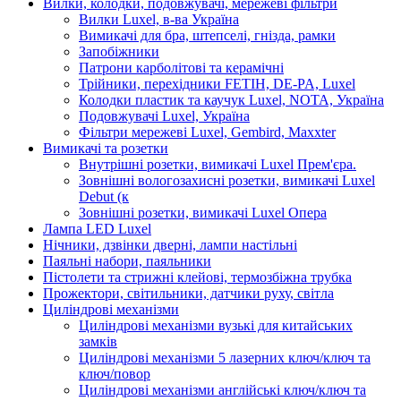
Вилки, колодки, подовжувачі, мережеві фільтри
Вилки Luxel, в-ва Україна
Вимикачі для бра, штепселі, гнізда, рамки
Запобіжники
Патрони карболітові та керамічні
Трійники, перехідники FETIH, DE-PA, Luxel
Колодки пластик та каучук Luxel, NOTA, Україна
Подовжувачі Luxel, Україна
Фільтри мережеві Luxel, Gembird, Maxxter
Вимикачі та розетки
Внутрішні розетки, вимикачі Luxel Прем'єра.
Зовнішні вологозахисні розетки, вимикачі Luxel
Debut (к
Зовнішні розетки, вимикачі Luxel Опера
Лампа LED Luxel
Нічники, дзвінки дверні, лампи настільні
Паяльні набори, паяльники
Пістолети та стрижні клейові, термозбіжна трубка
Прожектори, світильники, датчики руху, світла
Циліндрові механізми
Циліндрові механізми вузькі для китайських
замків
Циліндрові механізми 5 лазерних ключ/ключ та
ключ/повор
Циліндрові механізми англійські ключ/ключ та