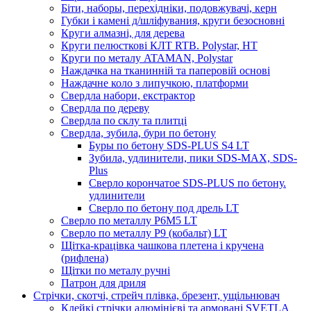
Біти, наборы, перехідніки, подовжувачі, керн
Губки і камені д/шліфувания, круги безосновні
Круги алмазні, для дерева
Круги пелюсткові КЛТ RTB. Polystar, НТ
Круги по металу ATAMAN, Polystar
Наждачка на тканинній та паперовій основі
Наждачне коло з липучкою, платформи
Свердла набори, екстрактор
Свердла по дереву
Свердла по склу та плитці
Свердла, зубила, бури по бетону
Буры по бетону SDS-PLUS S4 LT
Зубила, удлинители, пики SDS-МАХ, SDS-
Plus
Сверло корончатое SDS-PLUS по бетону.
удлинители
Сверло по бетону под дрель LT
Сверло по металлу P6M5 LT
Сверло по металлу Р9 (кобальт) LT
Щітка-крацівка чашкова плетена і кручена
(рифлена)
Щітки по металу ручні
Патрон для дриля
Стрічки, скотчі, стрейч плівка, брезент, ущільнювач
Клейкі стрічки алюмінієві та армовані SVETLA