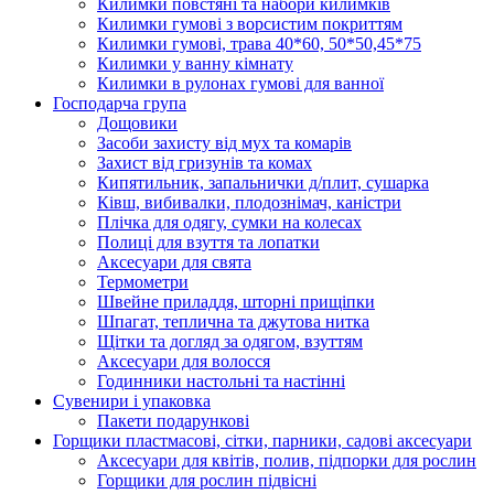
Килимки повстяні та набори килимків
Килимки гумові з ворсистим покриттям
Килимки гумові, трава 40*60, 50*50,45*75
Килимки у ванну кімнату
Килимки в рулонах гумові для ванної
Господарча група
Дощовики
Засоби захисту від мух та комарів
Захист від гризунів та комах
Кипятильник, запальнички д/плит, сушарка
Ківш, вибивалки, плодознімач, каністри
Плічка для одягу, сумки на колесах
Полиці для взуття та лопатки
Аксесуари для свята
Термометри
Швейне приладдя, шторні прищіпки
Шпагат, теплична та джутова нитка
Щітки та догляд за одягом, взуттям
Аксесуари для волосся
Годинники настольні та настінні
Сувенири і упаковка
Пакети подарункові
Горщики пластмасові, сітки, парники, садові аксесуари
Аксесуари для квітів, полив, підпорки для рослин
Горщики для рослин підвісні