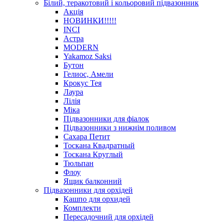
Білий, теракотовий і кольоровий підвазонник
Акція
HОВИНКИ!!!!!
INCI
Астра
MODERN
Yakamoz Saksi
Бутон
Гелиос, Амели
Крокус Тея
Лаура
Лілія
Міка
Підвазонники для фіалок
Підвазонники з нижнім поливом
Сахара Петит
Тоскана Квадратный
Тоскана Круглый
Тюльпан
Флоу
Ящик балконний
Підвазонники для орхідей
Кашпо для орхидей
Комплекти
Пересадочний для орхідей