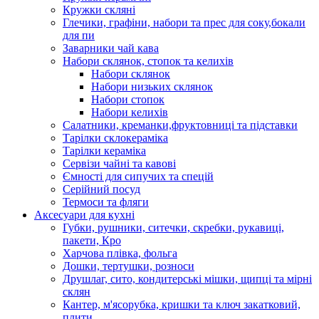
Кружки скляні
Глечики, графіни, набори та прес для соку,бокали
для пи
Заварники чай кава
Набори склянок, стопок та келихів
Набори склянок
Набори низьких склянок
Набори стопок
Набори келихів
Салатники, креманки,фруктовниці та підставки
Тарілки склокераміка
Тарілки кераміка
Сервізи чайні та кавові
Ємності для сипучих та спецій
Серійний посуд
Термоси та фляги
Аксесуари для кухні
Губки, рушники, ситечки, скребки, рукавиці,
пакети, Кро
Харчова плівка, фольга
Дошки, тертушки, розноси
Друшлаг, сито, кондитерські мішки, щипці та мірні
склян
Кантер, м'ясорубка, кришки та ключ закатковий,
плити