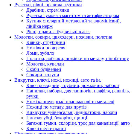
Рулетки, рівні, правила, кутники
Драбини, стрем'янки
Рулетка гумова з магнітом та автофіксатором
Кутник столярний металевий та алюмінієвий,
лінійка нерж
Рівні, правила будівельні в асс.
Молотки, сокири, цвяходери, ножівки, полотна
Кіянки, струбцини
Ножівки по дереву
Ломи, зубило
Полотна, лобзики, ножівки по металу, пінобетону
Молотки, кувалди
Скоби будівельні
Сокири, колуни
Викрутки, ключі, ножі, ножиці, авто та ін.
Ключ розвідний, трубний, рожковий, набори
Напилки, набори, для ланцюгів, надфіля, рашпіль,
ручки
Ножі канцелярські пластмасові та металеві
Ножиці по металу, для прутів
Викрутки універсальні, індикаторні, набори
Плоскогубці, бокорізи, щипці
Багажні гумки, склорізи, трос для каналізації, авто
Ключі шестигранні
Пістолети, степлери, заклепочники