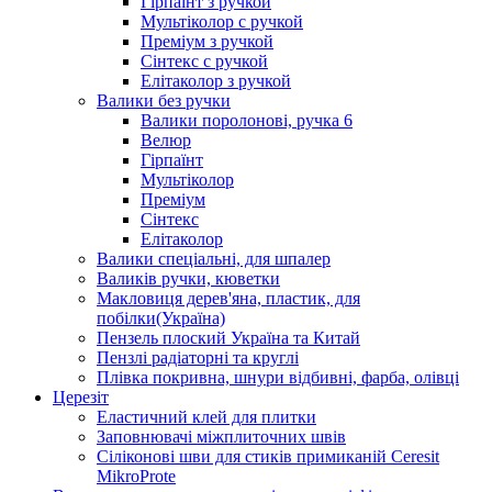
Гірпаїнт з ручкой
Мультіколор с ручкой
Преміум з ручкой
Сінтекс с ручкой
Елітаколор з ручкой
Валики без ручки
Валики поролонові, ручка 6
Велюр
Гірпаїнт
Мультіколор
Преміум
Сінтекс
Елітаколор
Валики спеціальні, для шпалер
Валиків ручки, кюветки
Макловиця дерев'яна, пластик, для
побілки(Україна)
Пензель плоский Україна та Китай
Пензлі радіаторні та круглі
Плівка покривна, шнури відбивні, фарба, олівці
Церезіт
Еластичний клей для плитки
Заповнювачі міжплиточних швів
Сіліконові шви для стиків примиканій Ceresit
MikroProte