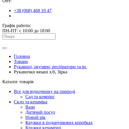
Опт:
+38 (068) 468 10 47
Графік работи:
ПН-ПТ: с 10:00 до 18:00
Головна
Товари
Рукавиці, окуляри, респіратори та ін.
Рукавички вязані х/б, Зірка
Каталог товарів
Все для відпочинку на природі
Сад та кемпінг
Скло та кераміка
Вази
Дитячий посуд
Новий рік
Кружки в подарункових коробках
Кружки керамічні