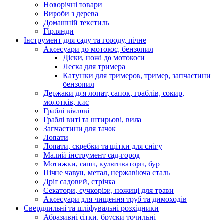
Новорічні товари
Вироби з дерева
Домашній текстиль
Гірлянди
Інструмент для саду та городу, пічне
Аксесуари до мотокос, бензопил
Діски, ножі до мотокоси
Леска для тримера
Катушки для тримеров, тример, запчастини
бензопил
Держаки для лопат, сапок, граблів, сокир,
молотків, кис
Граблі віялові
Граблі виті та штирьові, вила
Запчастини для тачок
Лопати
Лопати, скребки та щітки для снігу
Малий інструмент сад-город
Мотижки, сапи, культиватори, бур
Пічне чавун, метал, нержавіюча сталь
Дріт садовий, стрічка
Секатори, сучкорізи, ножиці для трави
Аксесуари для чищення труб та димоходів
Свердлильні та шліфувальні розхідники
Абразивні сітки, бруски точильні