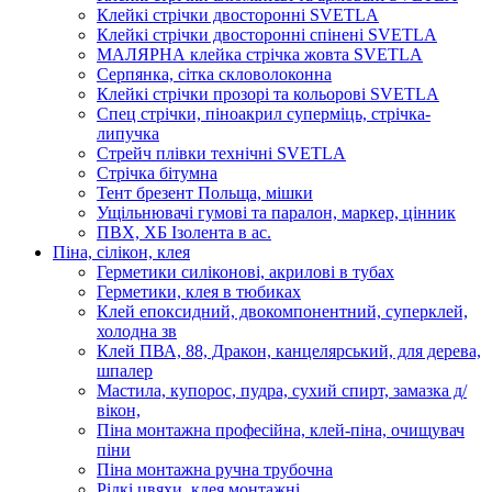
Клейкі стрічки двосторонні SVETLA
Клейкі стрічки двосторонні спінені SVETLA
МАЛЯРНА клейка стрічка жовта SVETLA
Серпянка, сітка скловолоконна
Клейкі стрічки прозорі та кольорові SVETLA
Спец стрічки, піноакрил суперміць, стрічка-
липучка
Стрейч плівки технічні SVETLA
Стрічка бітумна
Тент брезент Польща, мішки
Ущільнювачі гумові та паралон, маркер, цінник
ПВХ, ХБ Ізолента в ас.
Піна, сілікон, клея
Герметики силіконові, акрилові в тубах
Герметики, клея в тюбиках
Клей епоксидний, двокомпонентний, суперклей,
холодна зв
Клей ПВА, 88, Дракон, канцелярський, для дерева,
шпалер
Мастила, купорос, пудра, сухий спирт, замазка д/
вікон,
Піна монтажна професійна, клей-піна, очищувач
піни
Піна монтажна ручна трубочна
Рідкі цвяхи, клея монтажні