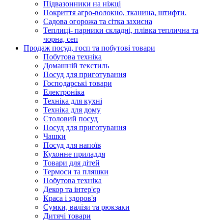
Підвазонники на ніжці
Покриття агро-волокно, тканина, штифти.
Садова огорожа та сітка захисна
Теплиці- парники складні, плівка теплична та
чорна, сеп
Продаж посуд, госп та побутові товари
Побутова техніка
Домашній текстиль
Посуд для приготування
Господарські товари
Електроніка
Техніка для кухні
Техніка для дому
Столовий посуд
Посуд для приготування
Чашки
Посуд для напоїв
Кухонне приладдя
Товари для дітей
Термоси та пляшки
Побутова техніка
Декор та інтер'єр
Краса і здоров'я
Сумки, валізи та рюкзаки
Дитячі товари