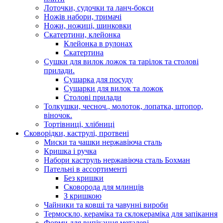
Лоточки, судочки та ланч-бокси
Ножів набори, тримачі
Ножи, ножиці, шинковки
Скатертини, клейонка
Клейонка в рулонах
Скатертина
Сушки для вилок ложок та тарілок та столові
прилади.
Сушарка для посуду
Сушарки для вилок та ложок
Столові прилади
Толкушки, чесноч., молоток, лопатка, штопор,
віночок.
Тортівниці, хлібниці
Сковорідки, каструлі, протвені
Миски та чашки нержавіюча сталь
Кришка і ручка
Набори каструль нержавіюча сталь Бохман
Пательні в ассортименті
Без кришки
Сковорода для млинців
З кришкою
Чайники та ковші та чавунні вироби
Термоскло, кераміка та склокераміка для запікання
Форми для випікання металеві