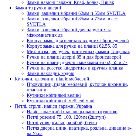
Замки навісні гаражні Краб, Бочка, Пішак
Замки та ручки дверні
Замки, защелки зібранні 62мм и 55мм SVETLA
Замки, защелки зібранні 85мм и 77мм. в асс.
SVETLA
Замки, защелки зібранні для наружніх та
міжкомнатних дв
Корпус замка для великих вхідних і бронедверей
Корпус замка для ручки на планці 62,55, 85
Механизм для ручек розеточных, замки, защелки,
Ручки на планці дверні 85 и для бронедверей
Ручки на планці дверні і міжкімнатні 62, 55 и 77
Ручки на розетке квадратная и круглая планка
Замки накладні, кодові
Куточки, ключини, підвіс меблевий
Провушини, підвіс меблевий, куточок віконний,
пластини,
Кутники кріпильні великі
Кутники кріпильні, меблеві малі
Петлі, стріли, навіси гаражні Україна
Навіс гаражний із завальцьованою кулькою
Петлі розємні 75, 100, 120мм (2шт/уп)
Петлі універсальні, ковбой, бочка
Петля дверна цинк, кватирка, рояльна, диванна в-
ва Укра