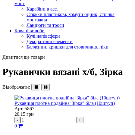
монт
Карабіни в асс.
Стяжки пластикові, хомути оцинк, стрічка
монтажна
Ланцюги та троси
Ковані вироби
Кулі,напівсфери
Декоративні елементи
Балясини, кришки для стовпчиків, піки
Дивитися ще товари
Рукавички вязані х/б, Зірка
Відображати:
Рукавиця плотна подвійна"Зірка" біла (10шт/уп)
Арт.:5867
20.15
грн
-
+
0