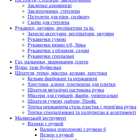
Заклепки алюмінієві
Заклепочники, степлери
Пістолети для піни, силікону
Скоби для степлера
Рукавиці, окуляри, респіратори та ін.
Захисні аксесуари, респіратори, окуляри
Рукавички гумові
Рукавички вязані х/б, Зірка
Рукавички з обливом, садові
Рукавички спеціальні
Газ, пальники, зварювання, плити
Відра, тази будівельні
Шпателя, терки, міксера, кельми, хрестики
Кельми фарбовані та нержавіючі
Хрестики, клини, плиткорізи для плитки
Шпателя металічні пастикова ручка
Міксери для сумішей, фарби, універсальні
Шпателя гумові, набори, Профі.
Тертка нержавіюча сталь пластик і дерев'яна ручка
Тертки спеціалізовані та поліуритан в асортименті
Малярський інструмент
Валики с ручкой
Валики поролонові з ручкою 6
Велюр з ручкой