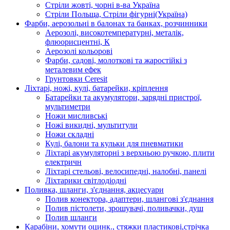
Стріли жовті, чорні в-ва Україна
Стріли Польща, Стріли фігурні(Україна)
Фарби, аерозольні в балонах та банках, розчинники
Аерозолі, високотемпературні, металік,
флюорисцентні, К
Аерозолі кольорові
Фарби, садові, молоткові та жаростійкі з
металевим ефек
Грунтовки Ceresit
Ліхтарі, ножі, кулі, батарейки, кріплення
Батарейки та акумулятори, зарядні пристрої,
мультиметри
Ножи мисливські
Ножі викидні, мультитули
Ножи складні
Кулі, балони та кульки для пневматики
Ліхтарі акумуляторні з верхньою ручкою, плити
електричн
Ліхтарі стельові, велосипедні, налобні, панелі
Ліхтарики світлодіодні
Поливка, шланги, з'єднання, акцесуари
Полив конектора, адаптери, шлангові з'єднання
Полив пістолети, зрошувачі, поливачки, душ
Полив шланги
Карабіни, хомути оцинк., стяжки пластикові,стрічка