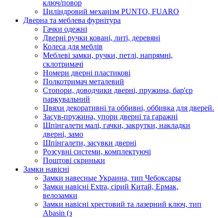
ключ/повор
Циліндровий механізм PUNTO, FUARO
Дверна та меблева фурнітура
Гачки одежні
Дверні ручки ковані, литі, деревяні
Колеса для меблів
Меблеві замки, ручки, петлі, напрямні,
склотримачі
Номери дверні пластикові
Полкотримач металевий
Стопори, доводчики дверні, пружина, бар'єр
паркувальний
Цвяхи декоративні та оббивні, оббивка для дверей.
Засув-пружина, упори дверні та гаражні
Шпінгалети малі, гачки, закрутки, накладки
дверні, замо
Шпінгалети, засувки дверні
Розсувні системи, комплектуючі
Поштові скриньки
Замки навісні
Замки навесные Украина, тип Чебоксары
Замки навісні Extra, сірий Китай, Ермак,
велозамки
Замки навісні хрестовий та лазерний ключ, тип
Abasin (з