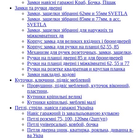
Замки навісні гаражні Краб, Бочка, Пішак
Замки та ручки дверні
Замки, защелки зібранні 62мм и 55мм SVETLA
Замки, защелки зібранні 85мм и 77мм. в асс.
SVETLA
Замки, защелки зібранні для наружніх та
міжкомнатних дв
Корпус замка для великих вхідних і бронедверей
Корпус замка для ручки на планці 62,55, 85
Механизм для ручек розеточных, замки, защелки,
Ручки на планці дверні 85 и для бронедверей
Ручки на планці дверні і міжкімнатні 62, 55 и 77
Ручки на розетке квадратная и круглая планка
Замки накладні, кодові
Куточки, ключини, підвіс меблевий
Провушини, підвіс меблевий, куточок віконний,
пластини,
Кутники кріпильні великі
Кутники кріпильні, меблеві малі
Петлі, стріли, навіси гаражні Україна
Навіс гаражний із завальцьованою кулькою
Петлі розємні 75, 100, 120мм (2шт/уп)
Петлі універсальні, ковбой, бочка
Петля дверна цинк, кватирка, рояльна, диванна в-
ва Укра