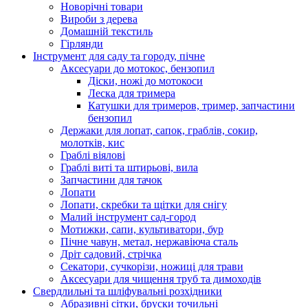
Новорічні товари
Вироби з дерева
Домашній текстиль
Гірлянди
Інструмент для саду та городу, пічне
Аксесуари до мотокос, бензопил
Діски, ножі до мотокоси
Леска для тримера
Катушки для тримеров, тример, запчастини
бензопил
Держаки для лопат, сапок, граблів, сокир,
молотків, кис
Граблі віялові
Граблі виті та штирьові, вила
Запчастини для тачок
Лопати
Лопати, скребки та щітки для снігу
Малий інструмент сад-город
Мотижки, сапи, культиватори, бур
Пічне чавун, метал, нержавіюча сталь
Дріт садовий, стрічка
Секатори, сучкорізи, ножиці для трави
Аксесуари для чищення труб та димоходів
Свердлильні та шліфувальні розхідники
Абразивні сітки, бруски точильні