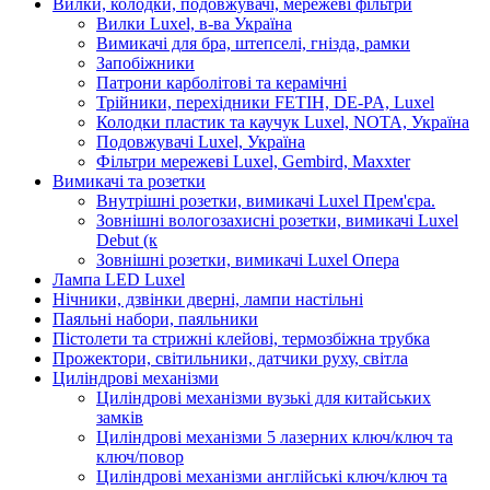
Вилки, колодки, подовжувачі, мережеві фільтри
Вилки Luxel, в-ва Україна
Вимикачі для бра, штепселі, гнізда, рамки
Запобіжники
Патрони карболітові та керамічні
Трійники, перехідники FETIH, DE-PA, Luxel
Колодки пластик та каучук Luxel, NOTA, Україна
Подовжувачі Luxel, Україна
Фільтри мережеві Luxel, Gembird, Maxxter
Вимикачі та розетки
Внутрішні розетки, вимикачі Luxel Прем'єра.
Зовнішні вологозахисні розетки, вимикачі Luxel
Debut (к
Зовнішні розетки, вимикачі Luxel Опера
Лампа LED Luxel
Нічники, дзвінки дверні, лампи настільні
Паяльні набори, паяльники
Пістолети та стрижні клейові, термозбіжна трубка
Прожектори, світильники, датчики руху, світла
Циліндрові механізми
Циліндрові механізми вузькі для китайських
замків
Циліндрові механізми 5 лазерних ключ/ключ та
ключ/повор
Циліндрові механізми англійські ключ/ключ та