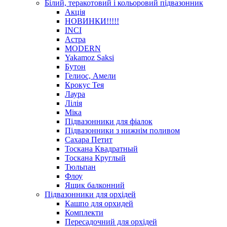
Білий, теракотовий і кольоровий підвазонник
Акція
HОВИНКИ!!!!!
INCI
Астра
MODERN
Yakamoz Saksi
Бутон
Гелиос, Амели
Крокус Тея
Лаура
Лілія
Міка
Підвазонники для фіалок
Підвазонники з нижнім поливом
Сахара Петит
Тоскана Квадратный
Тоскана Круглый
Тюльпан
Флоу
Ящик балконний
Підвазонники для орхідей
Кашпо для орхидей
Комплекти
Пересадочний для орхідей