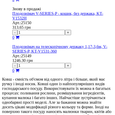
Знову в продажі
Плодознімач V-SERIES-P - кошик, без держака, KT-
V1532H
Арт.:25150
313.65
грн
-
+
0
Плодознімач на телескопічному держаку 1,17-3,6м, V-
SERIES-P, KT-V1531-360
Арт.:25149
1246.30
грн
-
+
0
Ковш - ємність об'ємом від одного літра і більше, який має
ручку і іноді носик. Ковші один із найпопулярніших видів
господарського посуду. Використовувати їх можна в багатьох
процесах: поливання рослини, розмішування інгредієнтів,
купання малюка і багато інших. Найчастіше зустрічаються
однобарвні прості моделі. Але за бажання можна знайти
досить цікаві модифікації різного кольору та форми. Іноді на
поверхню такого посуду наносять малюнки тварин, квітів або