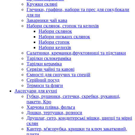
Кружки скляні
Глечики, графіни, набори та прес для соку,бокали
для пи
Заварники чай кава
Набори склянок, стопок та келихів
Набори склянок
Набори низьких склянок
Набори стопок
Набори келихів
Салатники, креманки,фруктовниці та підставки
Тарілки склокераміка
Тарілки кераміка
Сервізи чайні та кавові
Ємності для сипучих та спецій
Серійний посуд
Термоси та фляги
Аксесуари для кухні
Губки, рушники, ситечки, скребки, рукавиці,
пакети, Кро
Харчова плівка, фольга
Дошки, тертушки, розноси
Друшлаг, сито, кондитерські мішки, щипці та мірні
склян
Кантер, м'ясорубка, кришки та ключ закатковий,
плити