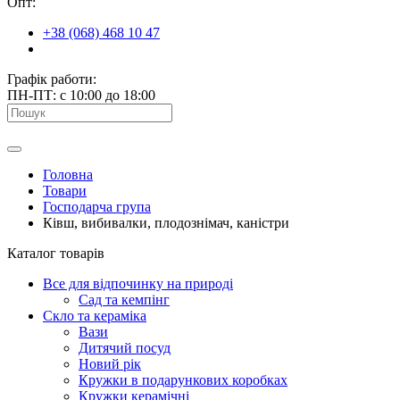
Опт:
+38 (068) 468 10 47
Графік работи:
ПН-ПТ: с 10:00 до 18:00
Головна
Товари
Господарча група
Ківш, вибивалки, плодознімач, каністри
Каталог товарів
Все для відпочинку на природі
Сад та кемпінг
Скло та кераміка
Вази
Дитячий посуд
Новий рік
Кружки в подарункових коробках
Кружки керамічні