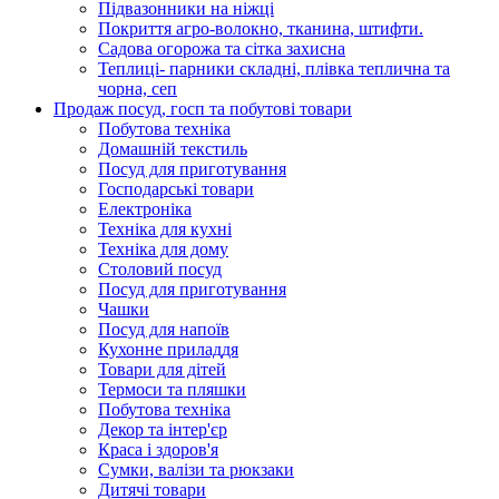
Підвазонники на ніжці
Покриття агро-волокно, тканина, штифти.
Садова огорожа та сітка захисна
Теплиці- парники складні, плівка теплична та
чорна, сеп
Продаж посуд, госп та побутові товари
Побутова техніка
Домашній текстиль
Посуд для приготування
Господарські товари
Електроніка
Техніка для кухні
Техніка для дому
Столовий посуд
Посуд для приготування
Чашки
Посуд для напоїв
Кухонне приладдя
Товари для дітей
Термоси та пляшки
Побутова техніка
Декор та інтер'єр
Краса і здоров'я
Сумки, валізи та рюкзаки
Дитячі товари