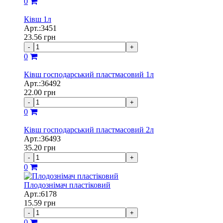
0
Ківш 1л
Арт.:3451
23.56
грн
-
+
0
Ківш господарський пластмасовий 1л
Арт.:36492
22.00
грн
-
+
0
Ківш господарський пластмасовий 2л
Арт.:36493
35.20
грн
-
+
0
Плодознімач пластіковий
Арт.:6178
15.59
грн
-
+
0