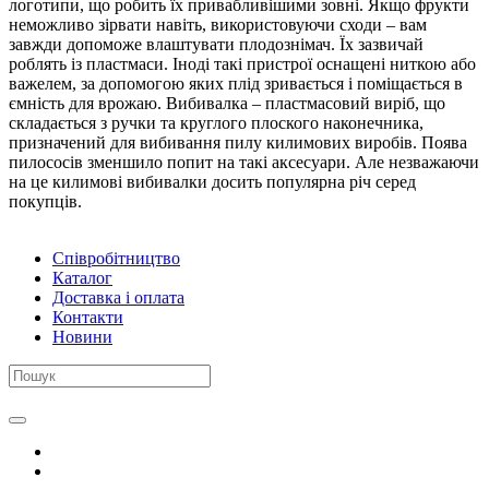
логотипи, що робить їх привабливішими зовні. Якщо фрукти
неможливо зірвати навіть, використовуючи сходи – вам
завжди допоможе влаштувати плодознімач. Їх зазвичай
роблять із пластмаси. Іноді такі пристрої оснащені ниткою або
важелем, за допомогою яких плід зривається і поміщається в
ємність для врожаю. Вибивалка – пластмасовий виріб, що
складається з ручки та круглого плоского наконечника,
призначений для вибивання пилу килимових виробів. Поява
пилососів зменшило попит на такі аксесуари. Але незважаючи
на це килимові вибивалки досить популярна річ серед
покупців.
Співробітництво
Каталог
Доставка і оплата
Контакти
Новини