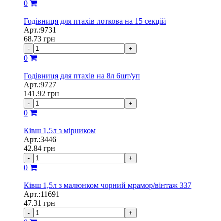
0
Годівниця для птахів лоткова на 15 секцій
Арт.:9731
68.73
грн
-
+
0
Годівниця для птахів на 8л 6шт/уп
Арт.:9727
141.92
грн
-
+
0
Ківш 1,5л з мірником
Арт.:3446
42.84
грн
-
+
0
Ківш 1,5л з малюнком чорний мрамор/вінтаж 337
Арт.:11691
47.31
грн
-
+