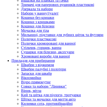
Вішалки на планках та гачки
Тримачі для паперових рушників пластикові
Дзеркала та набори
Набори у ванну/туалет
Кошики без кришки
Кошики з кришками
Кошики для білизни
Мочалка для тіла
Мильниці, підставки для зубних щіток та футляри
Полички пластмасові
Полички хроморовані для ванної
Стільчик, горщик, ванна
Сушарки для білизни, аксесуари
Хромовані вироби для ванної
Приладдя для прибирання
Швабри з віджимом
Швабри палубні і полотери
Запаски для швабр
Вікномийки
Відро прямокутне
Совки та набори "Лінивки"
Віник, мітла
Кий та щітка для підлоги, тротуарки
Щітки та мочалки для миття авто
Килимки сота, противібраційні