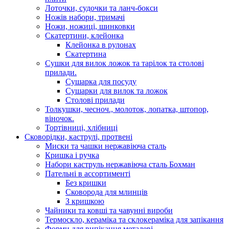
Лоточки, судочки та ланч-бокси
Ножів набори, тримачі
Ножи, ножиці, шинковки
Скатертини, клейонка
Клейонка в рулонах
Скатертина
Сушки для вилок ложок та тарілок та столові
прилади.
Сушарка для посуду
Сушарки для вилок та ложок
Столові прилади
Толкушки, чесноч., молоток, лопатка, штопор,
віночок.
Тортівниці, хлібниці
Сковорідки, каструлі, протвені
Миски та чашки нержавіюча сталь
Кришка і ручка
Набори каструль нержавіюча сталь Бохман
Пательні в ассортименті
Без кришки
Сковорода для млинців
З кришкою
Чайники та ковші та чавунні вироби
Термоскло, кераміка та склокераміка для запікання
Форми для випікання металеві