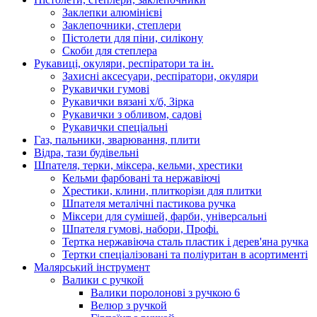
Заклепки алюмінієві
Заклепочники, степлери
Пістолети для піни, силікону
Скоби для степлера
Рукавиці, окуляри, респіратори та ін.
Захисні аксесуари, респіратори, окуляри
Рукавички гумові
Рукавички вязані х/б, Зірка
Рукавички з обливом, садові
Рукавички спеціальні
Газ, пальники, зварювання, плити
Відра, тази будівельні
Шпателя, терки, міксера, кельми, хрестики
Кельми фарбовані та нержавіючі
Хрестики, клини, плиткорізи для плитки
Шпателя металічні пастикова ручка
Міксери для сумішей, фарби, універсальні
Шпателя гумові, набори, Профі.
Тертка нержавіюча сталь пластик і дерев'яна ручка
Тертки спеціалізовані та поліуритан в асортименті
Малярський інструмент
Валики с ручкой
Валики поролонові з ручкою 6
Велюр з ручкой