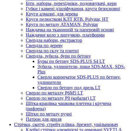
Біти, наборы, перехідніки, подовжувачі, керн
Губки і камені д/шліфувания, круги безосновні
Круги алмазні, для дерева
Круги пелюсткові КЛТ RTB. Polystar, НТ
Круги по металу ATAMAN, Polystar
Наждачка на тканинній та паперовій основі
Наждачне коло з липучкою, платформи
Свердла набори, екстрактор
Свердла по дереву
Свердла по склу та плитці
Свердла, зубила, бури по бетону
Буры по бетону SDS-PLUS S4 LT
Зубила, удлинители, пики SDS-МАХ, SDS-
Plus
Сверло корончатое SDS-PLUS по бетону.
удлинители
Сверло по бетону под дрель LT
Сверло по металлу P6M5 LT
Сверло по металлу Р9 (кобальт) LT
Щітка-крацівка чашкова плетена і кручена
(рифлена)
Щітки по металу ручні
Патрон для дриля
Стрічки, скотчі, стрейч плівка, брезент, ущільнювач
Клейкі стрічки алюмінієві та армовані SVETLA