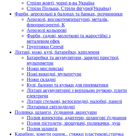
Стріли жовті, чорні в-ва Україна
Стріли Польща, Стріли фігурні(Україна)
Фарби, аерозольні в балонах та банках, розчинники
Аерозолі, високотемпературні, металік,
флюорисцентні, К
Аерозолі кольорові
Фарби, садові, молоткові та жаростійкі з
металевим ефек
Грунтовки Ceresit
Ліхтарі, ножі, кулі, батарейки, кріплення
Батарейки та акумулятори, зарядні пристрої,
мультиметри
Ножи мисливські
Ножі викидні, мультитули
Ножи складні
Кулі, балони та кульки для пневматики
Ліхтарі акумуляторні з верхньою ручкою, плити
електричн
Ліхтарі стельові, велосипедні, налобні, панелі
Ліхтарики світлодіодні
Поливка, шланги, з'єднання, акцесуари
Полив конектора, адаптери, шлангові з'єднання
Полив пістолети, зрошувачі, поливачки, душ
Полив шланги
Карабіни, хомути оцинк., стяжки пластикові,стрічка