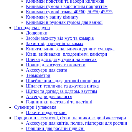
Килимки повстяні та набори килимків
Килимки гумові з ворсистим покриттям
Килимки гумові, трава 40*60, 50*50,45*75
Килимки у ванну кімнату
Килимки в рулонах гумові для ванної
Господарча група
Дощовики
Засоби захисту від мух та комарів
Захист від гризунів та комах
Кипятильник, запальнички д/плит, сушарка
Ківш, вибивалки, плодознімач, каністри
Плічка для одягу, сумки на колесах
Полиці для взуття та лопатки
Аксесуари для свята
Термометри
Швейне приладдя, шторні прищіпки
Шпагат, теплична та джутова нитка
Щітки та догляд за одягом, взуттям
Аксесуари для волосся
Годинники настольні та настінні
Сувенири і упаковка
Пакети подарункові
Горщики пластмасові, сітки, парники, садові аксесуари
Аксесуари для квітів, полив, підпорки для рослин
Горщики для рослин підвісні