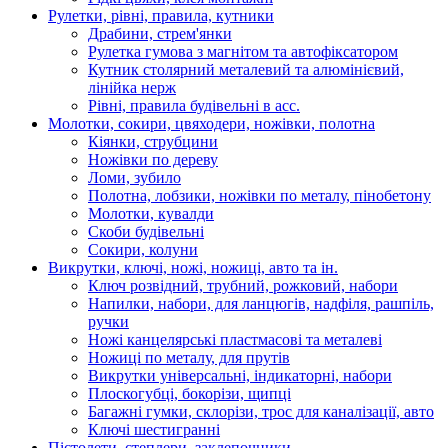
Рулетки, рівні, правила, кутники
Драбини, стрем'янки
Рулетка гумова з магнітом та автофіксатором
Кутник столярний металевий та алюмінієвий,
лінійка нерж
Рівні, правила будівельні в асс.
Молотки, сокири, цвяходери, ножівки, полотна
Кіянки, струбцини
Ножівки по дереву
Ломи, зубило
Полотна, лобзики, ножівки по металу, пінобетону
Молотки, кувалди
Скоби будівельні
Сокири, колуни
Викрутки, ключі, ножі, ножиці, авто та ін.
Ключ розвідний, трубний, рожковий, набори
Напилки, набори, для ланцюгів, надфіля, рашпіль,
ручки
Ножі канцелярські пластмасові та металеві
Ножиці по металу, для прутів
Викрутки універсальні, індикаторні, набори
Плоскогубці, бокорізи, щипці
Багажні гумки, склорізи, трос для каналізації, авто
Ключі шестигранні
Пістолети, степлери, заклепочники