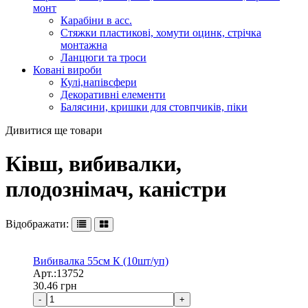
монт
Карабіни в асс.
Стяжки пластикові, хомути оцинк, стрічка
монтажна
Ланцюги та троси
Ковані вироби
Кулі,напівсфери
Декоративні елементи
Балясини, кришки для стовпчиків, піки
Дивитися ще товари
Ківш, вибивалки,
плодознімач, каністри
Відображати:
Вибивалка 55см К (10шт/уп)
Арт.:13752
30.46
грн
-
+