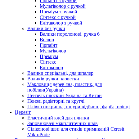
Гірпаїнт з ручкой
Мультіколор с ручкой
Преміум з ручкой
Сінтекс с ручкой
Елітаколор з ручкой
Валики без ручки
Валики поролонові, ручка 6
Велюр
Гірпаїнт
Мультіколор
Преміум
Сінтекс
Елітаколор
Валики спеціальні, для шпалер
Валиків ручки, кюветки
Макловиця дерев'яна, пластик, для
побілки(Україна)
Пензель плоский Україна та Китай
Пензлі радіаторні та круглі
Плівка покривна, шнури відбивні, фарба, олівці
Церезіт
Еластичний клей для плитки
Заповнювачі міжплиточних швів
Сіліконові шви для стиків примиканій Ceresit
MikroProte