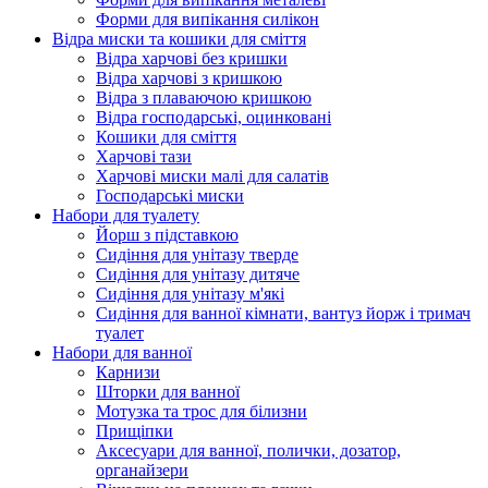
Форми для випікання силікон
Відра миски та кошики для сміття
Відра харчові без кришки
Відра харчові з кришкою
Відра з плаваючою кришкою
Відра господарські, оцинковані
Кошики для сміття
Харчові тази
Харчові миски малі для салатів
Господарські миски
Набори для туалету
Йорш з підставкою
Сидіння для унітазу тверде
Сидіння для унітазу дитяче
Сидіння для унітазу м'які
Сидіння для ванної кімнати, вантуз йорж і тримач
туалет
Набори для ванної
Карнизи
Шторки для ванної
Мотузка та трос для білизни
Прищіпки
Аксесуари для ванної, полички, дозатор,
органайзери