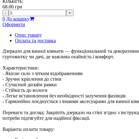
Кількість:
68.00
грн
-
+
0
До кошику
Оформити
Опис товару
Оплата та доставка
Дзеркало для ванної кімнати — функціональний та декоративний
гуртожитку чи дачі, де важлива охайність і комфорт.
Характеристики:
- Якісне скло з чітким відображенням
- Зручне кріплення до стіни
- Сучасний дизайн рамки
- Стійкість до вологи
- Легке встановлення без необхідності залучення фахівців
- Гармонійно поєднується з іншими аксесуарами для ванної кім
Переваги та догляд: Закріпіть дзеркало на стіні згідно з інстру
потреби підтягуйте для надійної фіксації.
Варіанти оплати товару: