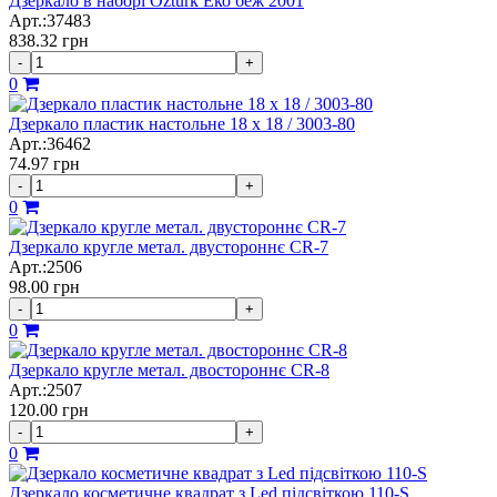
Дзеркало в наборі Ozturk Еко беж 2001
Арт.:37483
838.32
грн
-
+
0
Дзеркало пластик настольне 18 х 18 / 3003-80
Арт.:36462
74.97
грн
-
+
0
Дзеркало кругле метал. двустороннє CR-7
Арт.:2506
98.00
грн
-
+
0
Дзеркало кругле метал. двостороннє CR-8
Арт.:2507
120.00
грн
-
+
0
Дзеркало косметичне квадрат з Led підсвіткою 110-S