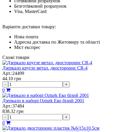
Готівковий розрахунок
Безготівковий розрахунок
Visa, MasterCard
Варіанти доставки товару:
Нова пошта
Адресна доставка по Житомиру та області
Міст експрес
Схожі товари
Дзеркало кругле метал. двостороннє CR-4
Арт.:24499
44.10
грн
-
+
0
Дзеркало в наборі Ozturk Еко білий 2001
Арт.:37484
838.32
грн
-
+
0