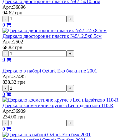
Дзеркало двостороннє пластик №6/15х10.5см
Арт.:36896
94.62
грн
-
+
0
Дзеркало двостороннє пластик №5/12.5х8.5см
Арт.:2502
68.82
грн
-
+
0
Дзеркало в наборі Ozturk Еко блакитне 2001
Арт.:37485
838.32
грн
-
+
0
Дзеркало косметичне кругле з Led підсвіткою 110-R
Арт.:36909
234.00
грн
-
+
0