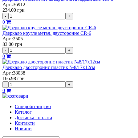
Арт.:36912
234.00
грн
-
+
0
Дзеркало кругле метал. двустороннє CR-6
Арт.:2505
83.00
грн
-
+
0
Дзеркало двостороннє пластик №8/17х12см
Арт.:38038
166.98
грн
-
+
0
Співробітництво
Каталог
Доставка і оплата
Контакти
Новини