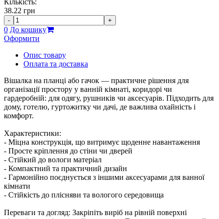
Кількість:
38.22
грн
-
+
0
До кошику
Оформити
Опис товару
Оплата та доставка
Вішалка на планці або гачок — практичне рішення для
організації простору у ванній кімнаті, коридорі чи
гардеробній: для одягу, рушників чи аксесуарів. Підходить для
дому, готелю, гуртожитку чи дачі, де важлива охайність і
комфорт.
Характеристики:
- Міцна конструкція, що витримує щоденне навантаження
- Просте кріплення до стіни чи дверей
- Стійкий до вологи матеріал
- Компактний та практичний дизайн
- Гармонійно поєднується з іншими аксесуарами для ванної
кімнати
- Стійкість до плісняви та вологого середовища
Переваги та догляд: Закріпіть виріб на рівній поверхні