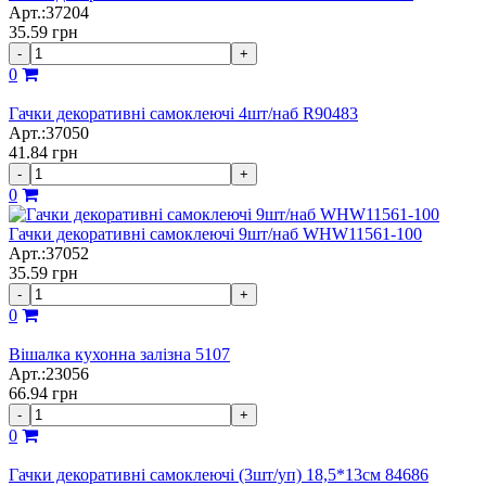
Арт.:37204
35.59
грн
-
+
0
Гачки декоративні самоклеючі 4шт/наб R90483
Арт.:37050
41.84
грн
-
+
0
Гачки декоративні самоклеючі 9шт/наб WHW11561-100
Арт.:37052
35.59
грн
-
+
0
Вішалка кухонна залізна 5107
Арт.:23056
66.94
грн
-
+
0
Гачки декоративні самоклеючі (3шт/уп) 18,5*13см 84686