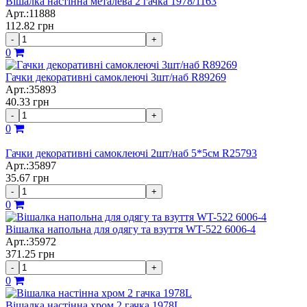
Вішалка настінна металева 2 гачка 1978/1163
Арт.:11888
112.82
грн
-
+
0
Гачки декоративні самоклеючі 3шт/наб R89269
Арт.:35893
40.33
грн
-
+
0
Гачки декоративні самоклеючі 2шт/наб 5*5см R25793
Арт.:35897
35.67
грн
-
+
0
Вішалка напольна для одягу та взуття WT-522 6006-4
Арт.:35972
371.25
грн
-
+
0
Вішалка настінна хром 2 гачка 1978L