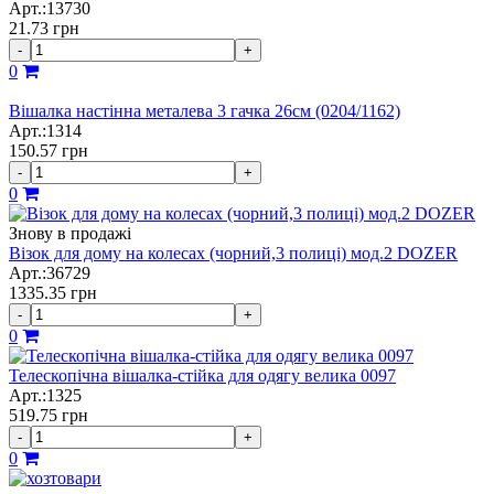
Арт.:13730
21.73
грн
-
+
0
Вішалка настінна металева 3 гачка 26см (0204/1162)
Арт.:1314
150.57
грн
-
+
0
Знову в продажі
Візок для дому на колесах (чорний,3 полиці) мод.2 DOZER
Арт.:36729
1335.35
грн
-
+
0
Телескопічна вішалка-стійка для одягу велика 0097
Арт.:1325
519.75
грн
-
+
0