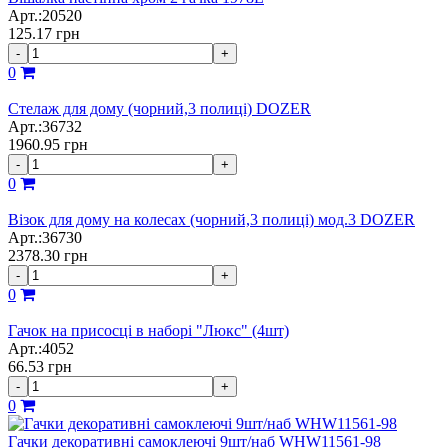
Арт.:20520
125.17
грн
-
+
0
Стелаж для дому (чорний,3 полиці) DOZER
Арт.:36732
1960.95
грн
-
+
0
Візок для дому на колесах (чорний,3 полиці) мод.3 DOZER
Арт.:36730
2378.30
грн
-
+
0
Гачок на присосці в наборі "Люкс" (4шт)
Арт.:4052
66.53
грн
-
+
0
Гачки декоративні самоклеючі 9шт/наб WHW11561-98