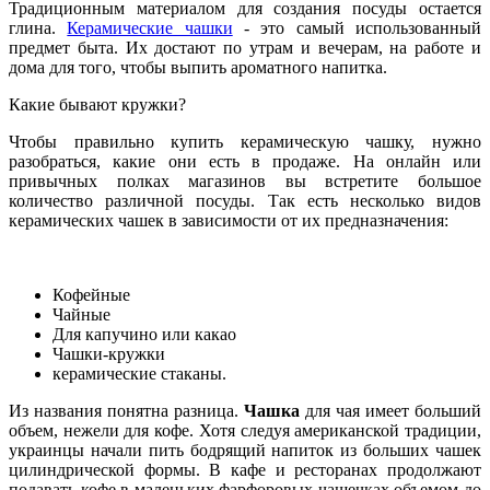
Традиционным материалом для создания посуды остается
глина.
Керамические чашки
- это самый использованный
предмет быта. Их достают по утрам и вечерам, на работе и
дома для того, чтобы выпить ароматного напитка.
Какие бывают кружки?
Чтобы правильно купить керамическую чашку, нужно
разобраться, какие они есть в продаже. На онлайн или
привычных полках магазинов вы встретите большое
количество различной посуды. Так есть несколько видов
керамических чашек в зависимости от их предназначения:
Кофейные
Чайные
Для капучино или какао
Чашки-кружки
керамические стаканы.
Из названия понятна разница.
Чашка
для чая имеет больший
объем, нежели для кофе. Хотя следуя американской традиции,
украинцы начали пить бодрящий напиток из больших чашек
цилиндрической формы. В кафе и ресторанах продолжают
подавать кофе в маленьких фарфоровых чашечках объемом до